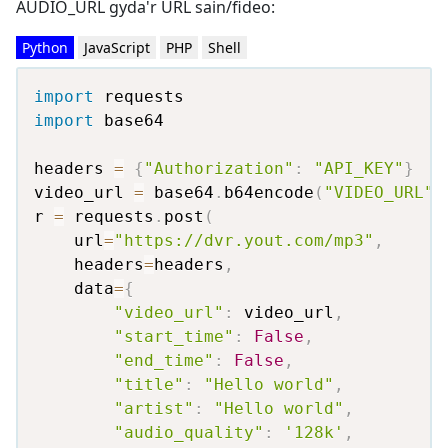
AUDIO_URL gyda'r URL sain/fideo:
Python
JavaScript
PHP
Shell
import
import
 base64

headers 
=
{
"Authorization"
:
"API_KEY"
}
video_url 
=
 base64
.
b64encode
(
"VIDEO_URL"
.
r 
=
 requests
.
post
(
    url
=
"https://dvr.yout.com/mp3"
,
    headers
=
headers
,
    data
=
{
"video_url"
:
 video_url
,
"start_time"
:
False
,
"end_time"
:
False
,
"title"
:
"Hello world"
,
"artist"
:
"Hello world"
,
"audio_quality"
:
'128k'
,