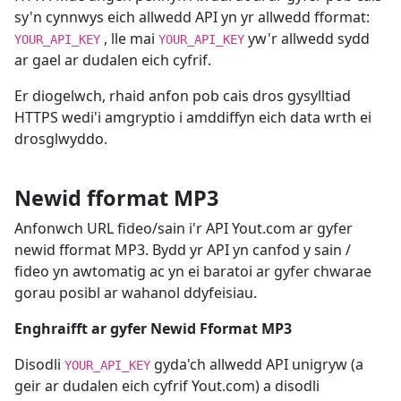
sy'n cynnwys eich allwedd API yn yr allwedd fformat:
, lle mai
yw'r allwedd sydd
YOUR_API_KEY
YOUR_API_KEY
ar gael ar dudalen eich cyfrif.
Er diogelwch, rhaid anfon pob cais dros gysylltiad
HTTPS wedi'i amgryptio i amddiffyn eich data wrth ei
drosglwyddo.
Newid fformat MP3
Anfonwch URL fideo/sain i'r API Yout.com ar gyfer
newid fformat MP3. Bydd yr API yn canfod y sain /
fideo yn awtomatig ac yn ei baratoi ar gyfer chwarae
gorau posibl ar wahanol ddyfeisiau.
Enghraifft ar gyfer Newid Fformat MP3
Disodli
gyda'ch allwedd API unigryw (a
YOUR_API_KEY
geir ar dudalen eich cyfrif Yout.com) a disodli