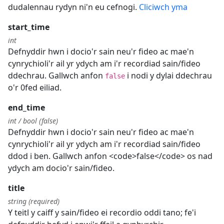
dudalennau rydyn ni'n eu cefnogi.
Cliciwch yma
start_time
int
Defnyddir hwn i docio'r sain neu'r fideo ac mae'n
cynrychioli'r ail yr ydych am i'r recordiad sain/fideo
ddechrau. Gallwch anfon
i nodi y dylai ddechrau
false
o'r 0fed eiliad.
end_time
int / bool (false)
Defnyddir hwn i docio'r sain neu'r fideo ac mae'n
cynrychioli'r ail yr ydych am i'r recordiad sain/fideo
ddod i ben. Gallwch anfon <code>false</code> os nad
ydych am docio'r sain/fideo.
title
string (required)
Y teitl y caiff y sain/fideo ei recordio oddi tano; fe'i