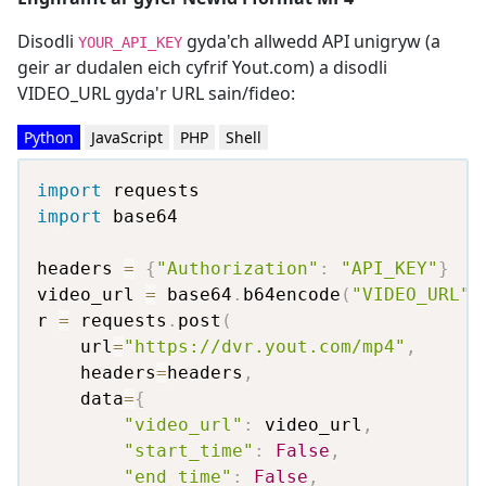
Disodli
gyda'ch allwedd API unigryw (a
YOUR_API_KEY
geir ar dudalen eich cyfrif Yout.com) a disodli
VIDEO_URL gyda'r URL sain/fideo:
Python
JavaScript
PHP
Shell
import
import
 base64

headers 
=
{
"Authorization"
:
"API_KEY"
}
video_url 
=
 base64
.
b64encode
(
"VIDEO_URL"
.
r 
=
 requests
.
post
(
    url
=
"https://dvr.yout.com/mp4"
,
    headers
=
headers
,
    data
=
{
"video_url"
:
 video_url
,
"start_time"
:
False
,
"end_time"
:
False
,