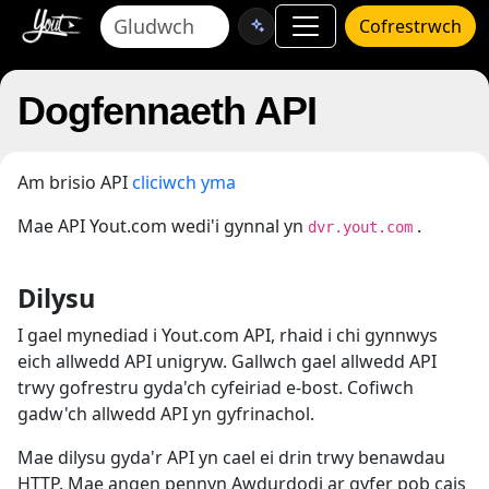
Cofrestrwch
Dogfennaeth API
Am brisio API
cliciwch yma
Mae API Yout.com wedi'i gynnal yn
.
dvr.yout.com
Dilysu
I gael mynediad i Yout.com API, rhaid i chi gynnwys
eich allwedd API unigryw. Gallwch gael allwedd API
trwy gofrestru gyda'ch cyfeiriad e-bost. Cofiwch
gadw'ch allwedd API yn gyfrinachol.
Mae dilysu gyda'r API yn cael ei drin trwy benawdau
HTTP. Mae angen pennyn Awdurdodi ar gyfer pob cais