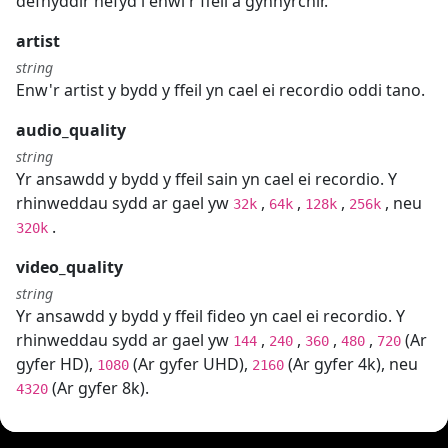
defnyddir hefyd i enwi'r ffeil a gynhyrchir.
artist
string
Enw'r artist y bydd y ffeil yn cael ei recordio oddi tano.
audio_quality
string
Yr ansawdd y bydd y ffeil sain yn cael ei recordio. Y
rhinweddau sydd ar gael yw
,
,
,
, neu
32k
64k
128k
256k
.
320k
video_quality
string
Yr ansawdd y bydd y ffeil fideo yn cael ei recordio. Y
rhinweddau sydd ar gael yw
,
,
,
,
(Ar
144
240
360
480
720
gyfer HD),
(Ar gyfer UHD),
(Ar gyfer 4k), neu
1080
2160
(Ar gyfer 8k).
4320