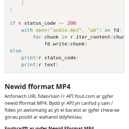
}
)
if
 r
.
status_code 
==
200
:
with
open
(
"audio.mp3"
,
"wb"
)
as
 fd
:
for
 chunk 
in
 r
.
iter_content
(
chunk
            fd
.
write
(
chunk
)
else
:
print
(
r
.
status_code
)
print
(
r
.
text
)
Newid fformat MP4
Anfonwch URL fideo/sain i'r API Yout.com ar gyfer
newid fformat MP4. Bydd yr API yn canfod y sain /
fideo yn awtomatig ac yn ei baratoi ar gyfer chwarae
gorau posibl ar wahanol ddyfeisiau.
Enghraifft ar gyfer Newid Fformat MP4