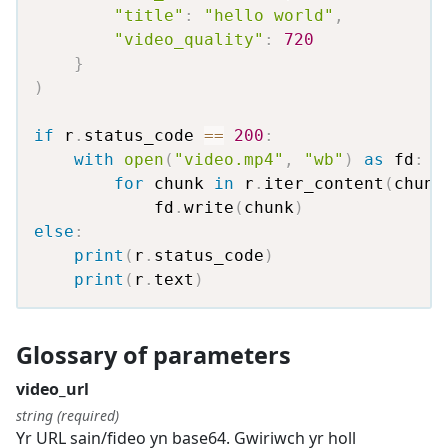
"title"
:
"hello world"
,
"video_quality"
:
720
}
)
if
 r
.
status_code 
==
200
:
with
open
(
"video.mp4"
,
"wb"
)
as
 fd
:
for
 chunk 
in
 r
.
iter_content
(
chunk
            fd
.
write
(
chunk
)
else
:
print
(
r
.
status_code
)
print
(
r
.
text
)
Glossary of parameters
video_url
string (required)
Yr URL sain/fideo yn base64. Gwiriwch yr holl