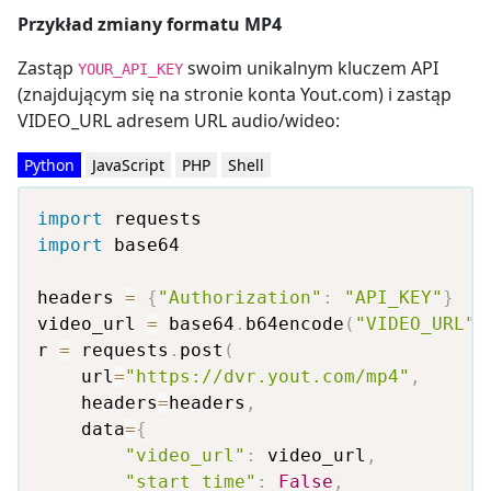
Przykład zmiany formatu MP4
Zastąp
swoim unikalnym kluczem API
YOUR_API_KEY
(znajdującym się na stronie konta Yout.com) i zastąp
VIDEO_URL adresem URL audio/wideo:
Python
JavaScript
PHP
Shell
import
import
 base64

headers 
=
{
"Authorization"
:
"API_KEY"
}
video_url 
=
 base64
.
b64encode
(
"VIDEO_URL"
.
r 
=
 requests
.
post
(
    url
=
"https://dvr.yout.com/mp4"
,
    headers
=
headers
,
    data
=
{
"video_url"
:
 video_url
,
"start_time"
:
False
,