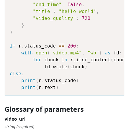
"end_time"
:
False
,
"title"
:
"hello world"
,
"video_quality"
:
720
}
)
if
 r
.
status_code 
==
200
:
with
open
(
"video.mp4"
,
"wb"
)
as
 fd
:
for
 chunk 
in
 r
.
iter_content
(
chunk
            fd
.
write
(
chunk
)
else
:
print
(
r
.
status_code
)
print
(
r
.
text
)
Glossary of parameters
video_url
string (required)