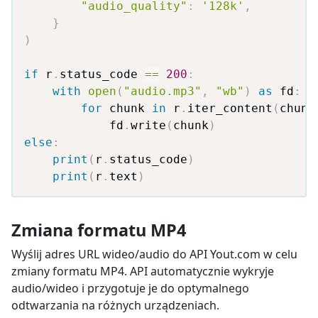
"audio_quality"
:
'128k'
,
}
)
if
 r
.
status_code 
==
200
:
with
open
(
"audio.mp3"
,
"wb"
)
as
 fd
:
for
 chunk 
in
 r
.
iter_content
(
chunk
            fd
.
write
(
chunk
)
else
:
print
(
r
.
status_code
)
print
(
r
.
text
)
Zmiana formatu MP4
Wyślij adres URL wideo/audio do API Yout.com w celu
zmiany formatu MP4. API automatycznie wykryje
audio/wideo i przygotuje je do optymalnego
odtwarzania na różnych urządzeniach.