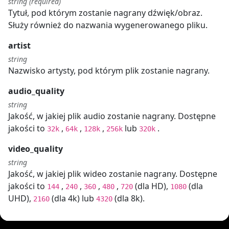
string (required)
Tytuł, pod którym zostanie nagrany dźwięk/obraz.
Służy również do nazwania wygenerowanego pliku.
artist
string
Nazwisko artysty, pod którym plik zostanie nagrany.
audio_quality
string
Jakość, w jakiej plik audio zostanie nagrany. Dostępne
jakości to
,
,
,
lub
.
32k
64k
128k
256k
320k
video_quality
string
Jakość, w jakiej plik wideo zostanie nagrany. Dostępne
jakości to
,
,
,
,
(dla HD),
(dla
144
240
360
480
720
1080
UHD),
(dla 4k) lub
(dla 8k).
2160
4320