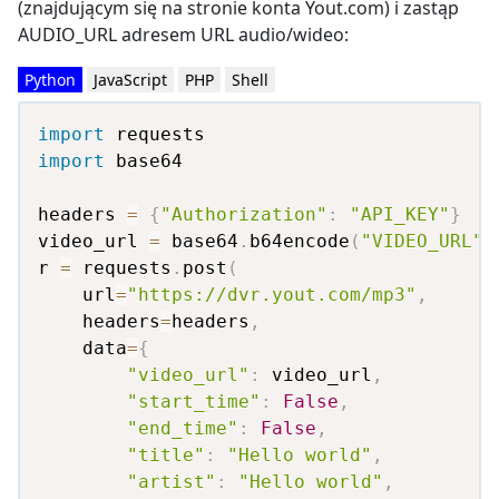
(znajdującym się na stronie konta Yout.com) i zastąp
AUDIO_URL adresem URL audio/wideo:
Python
JavaScript
PHP
Shell
import
import
 base64

headers 
=
{
"Authorization"
:
"API_KEY"
}
video_url 
=
 base64
.
b64encode
(
"VIDEO_URL"
.
r 
=
 requests
.
post
(
    url
=
"https://dvr.yout.com/mp3"
,
    headers
=
headers
,
    data
=
{
"video_url"
:
 video_url
,
"start_time"
:
False
,
"end_time"
:
False
,
"title"
:
"Hello world"
,
"artist"
:
"Hello world"
,