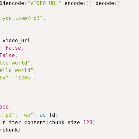
64encode
(
"VIDEO_URL"
.
encode
(
)
)
.
decode
(
)
.yout.com/mp3"
,
 video_url
,
:
False
,
False
,
llo world"
,
ello world"
,
ty"
:
'128k'
,
200
:
.mp3"
,
"wb"
)
as
 fd
:
 r
.
iter_content
(
chunk_size
=
128
)
:
(
chunk
)