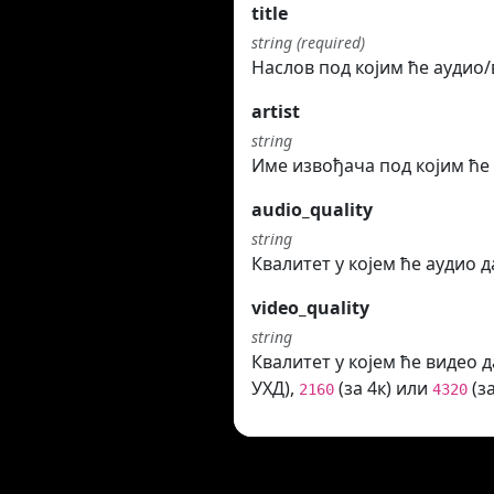
title
string (required)
Наслов под којим ће аудио
artist
string
Име извођача под којим ће
audio_quality
string
Квалитет у којем ће аудио 
video_quality
string
Квалитет у којем ће видео 
УХД),
(за 4к) или
(за
2160
4320