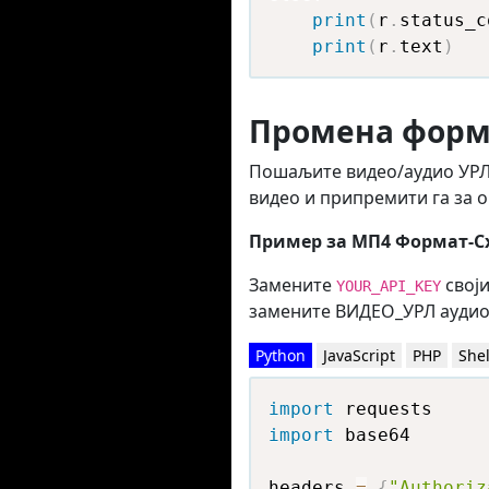
print
(
r
.
status_c
print
(
r
.
text
)
Промена форм
Пошаљите видео/аудио УРЛ 
видео и припремити га за 
Пример за МП4 Формат-С
Замените
своји
YOUR_API_KEY
замените ВИДЕО_УРЛ аудио
Python
JavaScript
PHP
Shel
import
import
 base64

headers 
=
{
"Authoriz