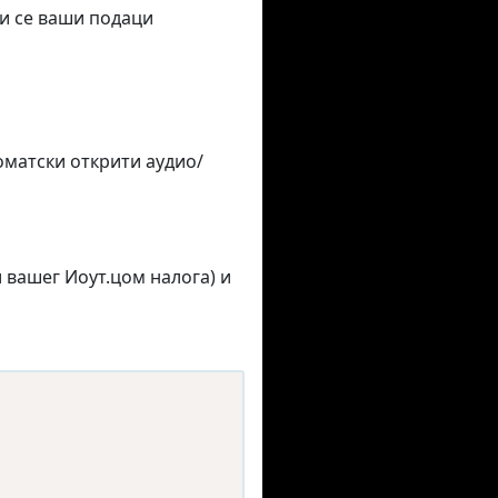
би се ваши подаци
матски открити аудио/
 вашег Иоут.цом налога) и