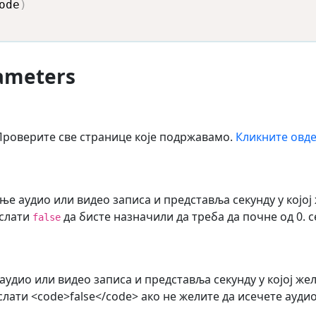
ode
)
rameters
 Проверите све странице које подржавамо.
Кликните овд
ње аудио или видео записа и представља секунду у којој
ослати
да бисте назначили да треба да почне од 0. с
false
аудио или видео записа и представља секунду у којој же
ати <code>false</code> ако не желите да исечете аудио