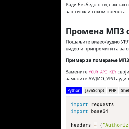
Ради безбедности, сви зах
заштитили током преноса.
Промена МП3 
Пошаљите видео/аудио УРЛ 
видео и припремити га за 
Пример за померање МП3
Замените
своји
YOUR_API_KEY
замените АУДИО_УРЛ аудио
Python
JavaScript
PHP
Shel
import
import
 base64

headers 
=
{
"Authoriz