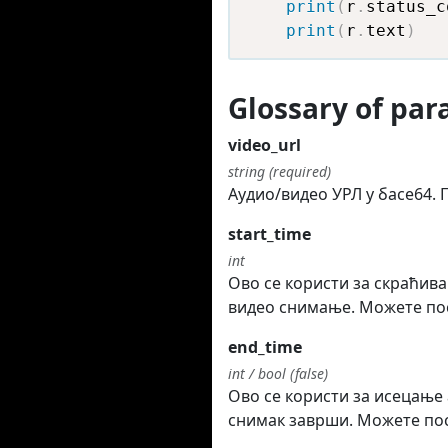
print
(
r
.
status_c
print
(
r
.
text
)
Glossary of pa
video_url
string (required)
Аудио/видео УРЛ у басе64.
start_time
int
Ово се користи за скраћива
видео снимање. Можете п
end_time
int / bool (false)
Ово се користи за исецање 
снимак заврши. Можете посл