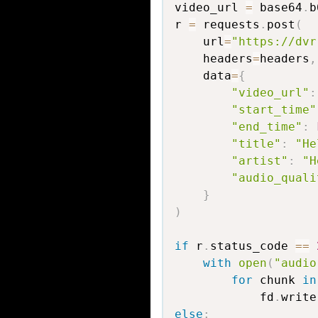
video_url 
=
 base64
.
b
r 
=
 requests
.
post
(
    url
=
"https://dvr
    headers
=
headers
,
    data
=
{
"video_url"
:
"start_time"
"end_time"
:
"title"
:
"He
"artist"
:
"H
"audio_quali
}
)
if
 r
.
status_code 
==
with
open
(
"audio
for
 chunk 
in
            fd
.
write
else
: