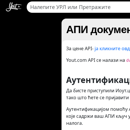
АПИ докумен
За цене API-
ја кликните овд
Yout.com API се налази на
d
Аутентификац
Да бисте приступили Иоут.
тако што ћете се пријавити
Аутентификацијом помоћу АП
које садржи ваш АПИ кључ 
налога.