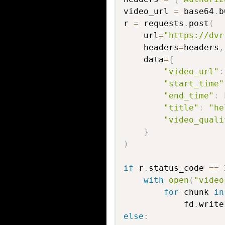
video_url 
=
 base64
.
b
r 
=
 requests
.
post
(
    url
=
"https://dvr
    headers
=
headers
,
    data
=
{
"video_url"
:
"start_time"
"end_time"
:
"title"
:
"he
"video_quali
}
)
if
 r
.
status_code 
==
with
open
(
"video
for
 chunk 
in
            fd
.
write
else
: