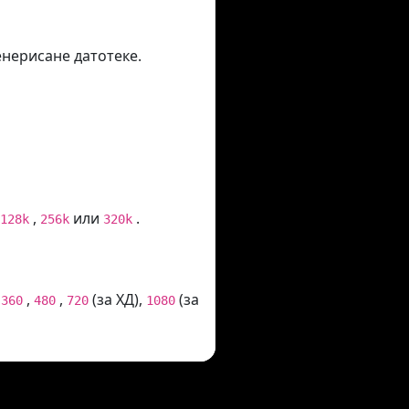
енерисане датотеке.
,
или
.
128k
256k
320k
,
,
,
(за ХД),
(за
360
480
720
1080