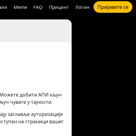
Пријавите се
али
Meme
FAQ
Прицинг
Логин
. Можете добити АПИ кључ
ључ чувате у тајности.
ају заглавље ауторизације
ступан на страници вашег