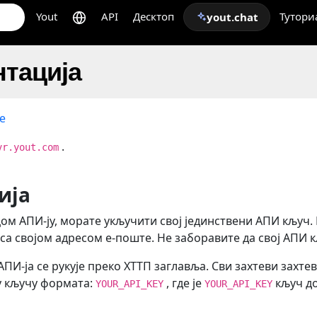
Yout
API
Десктоп
Тутори
yout.chat
тација
е
.
vr.yout.com
ија
цом АПИ-ју, морате укључити свој јединствени АПИ кључ
 са својом адресом е-поште. Не заборавите да свој АПИ к
И-ја се рукује преко ХТТП заглавља. Сви захтеви захтев
у кључу формата:
, где је
кључ до
YOUR_API_KEY
YOUR_API_KEY