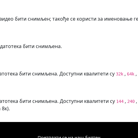
/видео бити снимљен; такође се користи за именовање г
 датотека бити снимљена.
датотека бити снимљена. Доступни квалитети су
,
,
32k
64k
датотека бити снимљена. Доступни квалитети су
,
144
240
 8к).
Претплати се на наш билтен