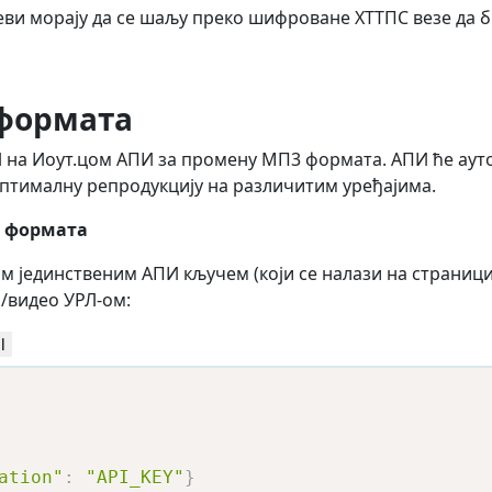
теви морају да се шаљу преко шифроване ХТТПС везе да 
формата
на Иоут.цом АПИ за промену МП3 формата. АПИ ће ауто
оптималну репродукцију на различитим уређајима.
 формата
м јединственим АПИ кључем (који се налази на страници
/видео УРЛ-ом:
l
ation"
:
"API_KEY"
}