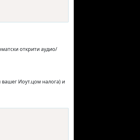
матски открити аудио/
 вашег Иоут.цом налога) и