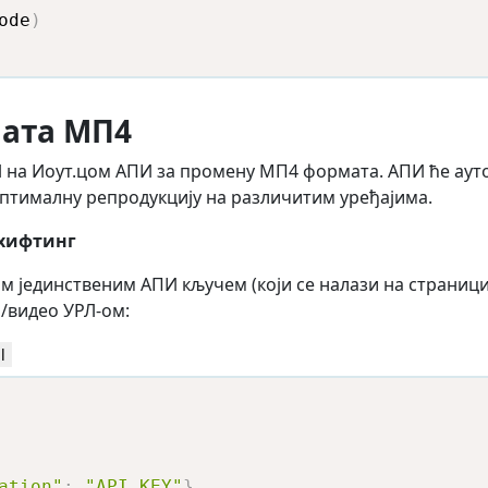
ode
)
ата МП4
на Иоут.цом АПИ за промену МП4 формата. АПИ ће ауто
оптималну репродукцију на различитим уређајима.
хифтинг
м јединственим АПИ кључем (који се налази на страници
/видео УРЛ-ом:
l
ation"
:
"API_KEY"
}