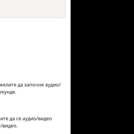
е
 желите да започне аудио/
екунде.
лите да се аудио/видео
/видео.