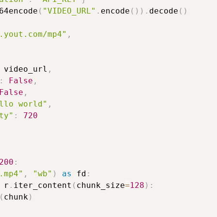
64encode
(
"VIDEO_URL"
.
encode
(
)
)
.
decode
(
)
.yout.com/mp4"
,
 video_url
,
:
False
,
False
,
llo world"
,
ty"
:
720
200
:
.mp4"
,
"wb"
)
as
 fd
:
 r
.
iter_content
(
chunk_size
=
128
)
:
(
chunk
)