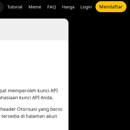
Mendaftar
Tutorial
Meme
FAQ
Harga
Login
apat memperoleh kunci API
hasiaan kunci API Anda.
eader Otorisasi yang berisi
 tersedia di halaman akun