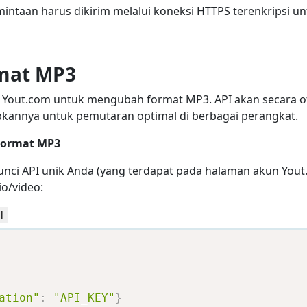
taan harus dikirim melalui koneksi HTTPS terenkripsi un
rmat MP3
PI Yout.com untuk mengubah format MP3. API akan secara 
kannya untuk pemutaran optimal di berbagai perangkat.
Format MP3
nci API unik Anda (yang terdapat pada halaman akun Yout
o/video:
l
ation"
:
"API_KEY"
}