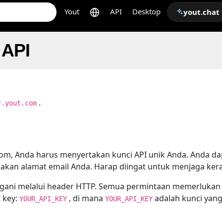
Yout
API
Desktop
yout.chat
 API
.
r.yout.com
om, Anda harus menyertakan kunci API unik Anda. Anda d
an alamat email Anda. Harap diingat untuk menjaga kera
ngani melalui header HTTP. Semua permintaan memerlukan h
 key:
, di mana
adalah kunci yang
YOUR_API_KEY
YOUR_API_KEY