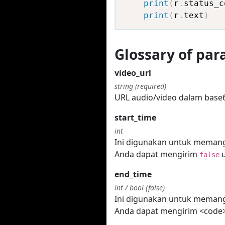
print
(
r
.
status_c
print
(
r
.
text
)
Glossary of pa
video_url
string (required)
URL audio/video dalam base
start_time
int
Ini digunakan untuk memangk
Anda dapat mengirim
u
false
end_time
int / bool (false)
Ini digunakan untuk memangk
Anda dapat mengirim <code>f