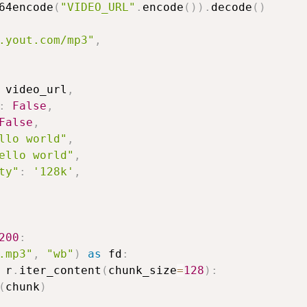
64encode
(
"VIDEO_URL"
.
encode
(
)
)
.
decode
(
)
.yout.com/mp3"
,
 video_url
,
:
False
,
False
,
llo world"
,
ello world"
,
ty"
:
'128k'
,
200
:
.mp3"
,
"wb"
)
as
 fd
:
 r
.
iter_content
(
chunk_size
=
128
)
:
(
chunk
)