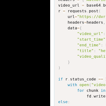
video_url 
=
 base64
.
b
r 
=
 requests
.
post
(
    url
=
"https://dvr
    headers
=
headers
,
    data
=
{
"video_url"
:
"start_time"
"end_time"
:
"title"
:
"he
"video_quali
}
)
if
 r
.
status_code 
==
with
open
(
"video
for
 chunk 
in
            fd
.
write
else
: