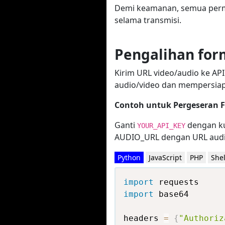
Demi keamanan, semua permin
selama transmisi.
Pengalihan fo
Kirim URL video/audio ke A
audio/video dan mempersiap
Contoh untuk Pergeseran 
Ganti
dengan ku
YOUR_API_KEY
AUDIO_URL dengan URL audi
Python
JavaScript
PHP
Shel
import
import
 base64

headers 
=
{
"Authoriz