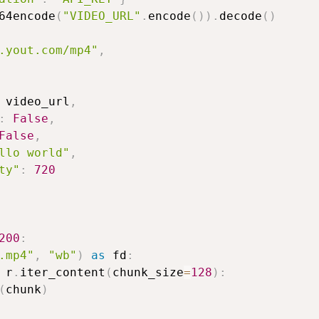
64encode
(
"VIDEO_URL"
.
encode
(
)
)
.
decode
(
)
.yout.com/mp4"
,
 video_url
,
:
False
,
False
,
llo world"
,
ty"
:
720
200
:
.mp4"
,
"wb"
)
as
 fd
:
 r
.
iter_content
(
chunk_size
=
128
)
:
(
chunk
)