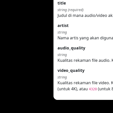
title
string (required)
Judul di mana audio/video a
artist
string
Nama artis yang akan digun
audio_quality
string
Kualitas rekaman file audio. 
video_quality
string
Kualitas rekaman file video. 
(untuk 4K), atau
(untuk 8
4320