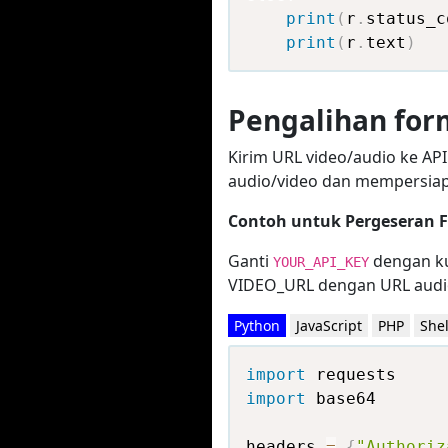
print
(
r
.
status_c
print
(
r
.
text
)
Pengalihan fo
Kirim URL video/audio ke A
audio/video dan mempersiap
Contoh untuk Pergeseran 
Ganti
dengan ku
YOUR_API_KEY
VIDEO_URL dengan URL audi
Python
JavaScript
PHP
Shel
import
import
 base64

headers 
=
{
"Authoriz