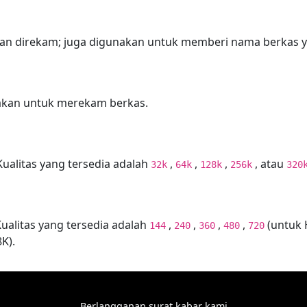
kan direkam; juga digunakan untuk memberi nama berkas y
akan untuk merekam berkas.
Kualitas yang tersedia adalah
,
,
,
, atau
32k
64k
128k
256k
320
Kualitas yang tersedia adalah
,
,
,
,
(untuk 
144
240
360
480
720
K).
Berlangganan surat kabar kami