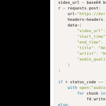
video_url 
=
 base64
.
b
r 
=
 requests
.
post
(
    url
=
"https://dvr
    headers
=
headers
,
    data
=
{
"video_url"
:
"start_time"
"end_time"
:
"title"
:
"He
"artist"
:
"H
"audio_quali
}
)
if
 r
.
status_code 
==
with
open
(
"audio
for
 chunk 
in
            fd
.
write
else
: