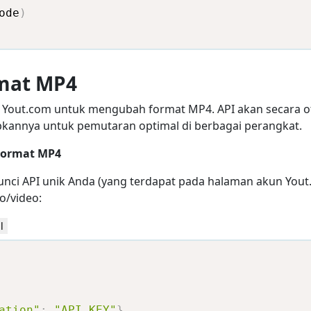
ode
)
rmat MP4
PI Yout.com untuk mengubah format MP4. API akan secara 
kannya untuk pemutaran optimal di berbagai perangkat.
Format MP4
nci API unik Anda (yang terdapat pada halaman akun Yout
o/video:
l
ation"
:
"API_KEY"
}