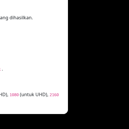
ang dihasilkan.
.
k
HD),
(untuk UHD),
1080
2160