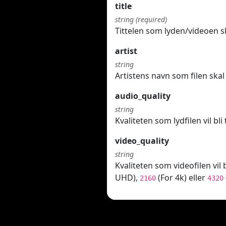
title
string (required)
Tittelen som lyden/videoen sk
artist
string
Artistens navn som filen skal 
audio_quality
string
Kvaliteten som lydfilen vil bl
video_quality
string
Kvaliteten som videofilen vil 
UHD),
(For 4k) eller
2160
4320