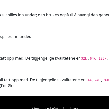
al spilles inn under; den brukes også til å navngi den gener
spilles inn under.
i tatt opp med. De tilgjengelige kvalitetene er
,
,
32k
64k
128k
bli tatt opp med. De tilgjengelige kvalitetene er
,
,
144
240
360
(For 8k).
Abonner på vårt nyhetsbrev