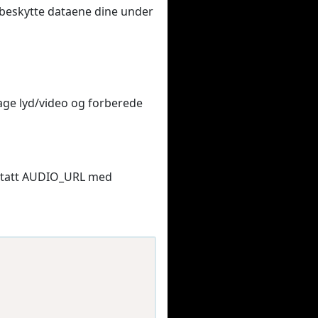
å beskytte dataene dine under
age lyd/video og forberede
rstatt AUDIO_URL med