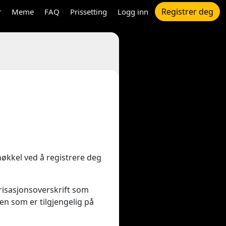
Registrer deg
r
Meme
FAQ
Prissetting
Logg inn
nøkkel ved å registrere deg
risasjonsoverskrift som
en som er tilgjengelig på