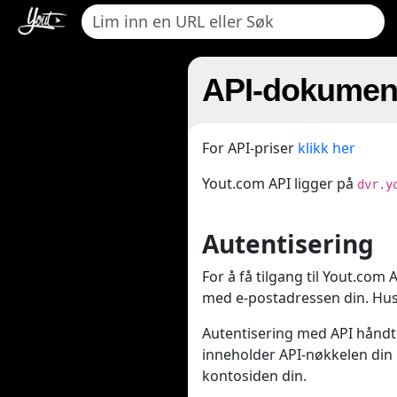
API-dokumen
For API-priser
klikk her
Yout.com API ligger på
dvr.y
Autentisering
For å få tilgang til Yout.com
med e-postadressen din. Husk
Autentisering med API håndt
inneholder API-nøkkelen din
kontosiden din.