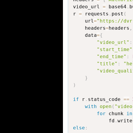
video_url 
=
 base64
.
b
r 
=
 requests
.
post
(
    url
=
"https://dvr
    headers
=
headers
,
    data
=
{
"video_url"
:
"start_time"
"end_time"
:
"title"
:
"he
"video_quali
}
)
if
 r
.
status_code 
==
with
open
(
"video
for
 chunk 
in
            fd
.
write
else
: