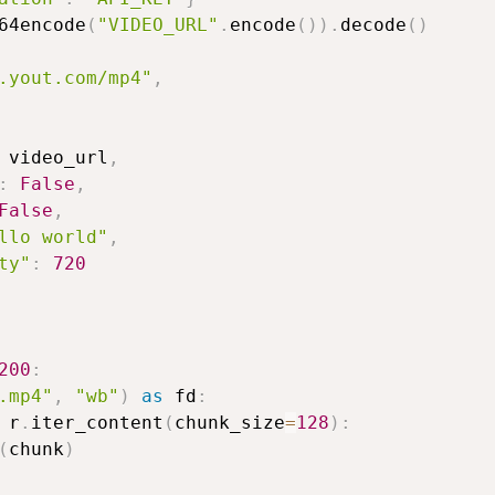
64encode
(
"VIDEO_URL"
.
encode
(
)
)
.
decode
(
)
.yout.com/mp4"
,
 video_url
,
:
False
,
False
,
llo world"
,
ty"
:
720
200
:
.mp4"
,
"wb"
)
as
 fd
:
 r
.
iter_content
(
chunk_size
=
128
)
:
(
chunk
)