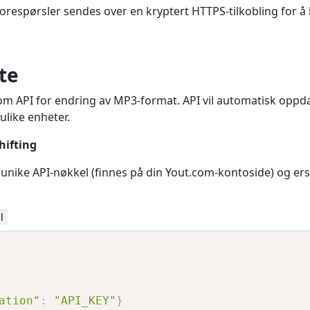
 forespørsler sendes over en kryptert HTTPS-tilkobling for 
te
com API for endring av MP3-format. API vil automatisk oppd
ulike enheter.
hifting
unike API-nøkkel (finnes på din Yout.com-kontoside) og e
l
ation"
:
"API_KEY"
}