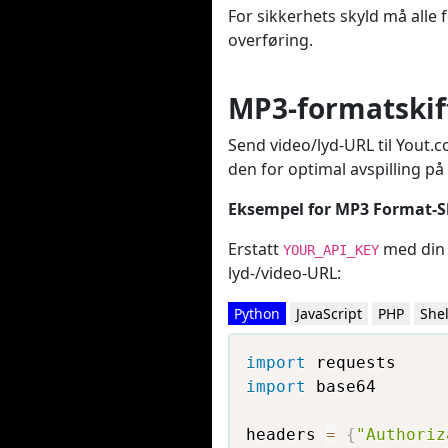
For sikkerhets skyld må alle
overføring.
MP3-formatskif
Send video/lyd-URL til Yout.
den for optimal avspilling på 
Eksempel for MP3 Format-S
Erstatt
med din 
YOUR_API_KEY
lyd-/video-URL:
Python
JavaScript
PHP
Shel
import
import
 base64

headers 
=
{
"Authoriz