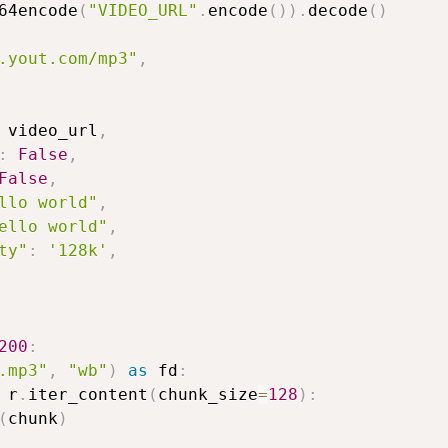
64encode
(
"VIDEO_URL"
.
encode
(
)
)
.
decode
(
)
.yout.com/mp3"
,
 video_url
,
:
False
,
False
,
llo world"
,
ello world"
,
ty"
:
'128k'
,
200
:
.mp3"
,
"wb"
)
as
 fd
:
 r
.
iter_content
(
chunk_size
=
128
)
:
(
chunk
)