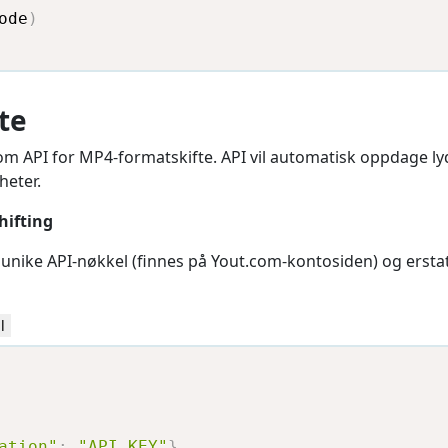
ode
)
te
com API for MP4-formatskifte. API vil automatisk oppdage l
heter.
hifting
unike API-nøkkel (finnes på Yout.com-kontosiden) og ersta
l
ation"
:
"API_KEY"
}