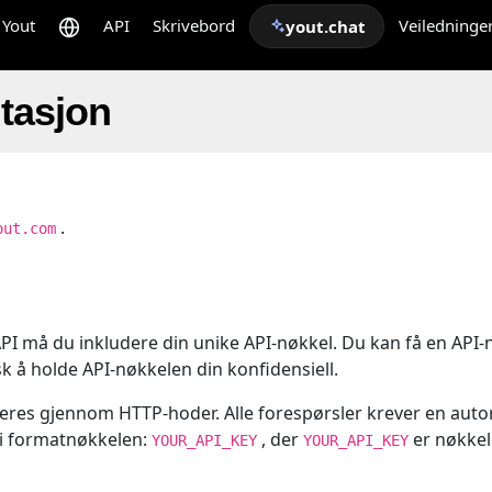
Yout
API
Skrivebord
Veiledninge
yout.chat
tasjon
.
out.com
 API må du inkludere din unike API-nøkkel. Du kan få en API-
 å holde API-nøkkelen din konfidensiell.
eres gjennom HTTP-hoder. Alle forespørsler krever en auto
 i formatnøkkelen:
, der
er nøkkel
YOUR_API_KEY
YOUR_API_KEY