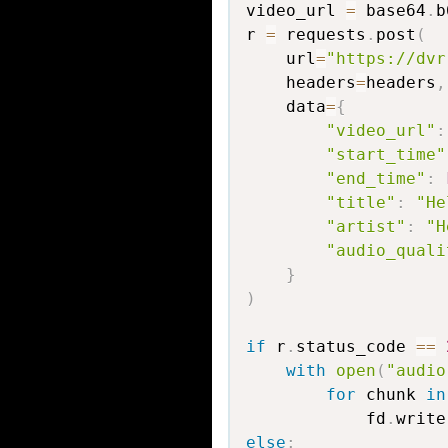
video_url 
=
 base64
.
b
r 
=
 requests
.
post
(
    url
=
"https://dvr
    headers
=
headers
,
    data
=
{
"video_url"
:
"start_time"
"end_time"
:
"title"
:
"He
"artist"
:
"H
"audio_quali
}
)
if
 r
.
status_code 
==
with
open
(
"audio
for
 chunk 
in
            fd
.
write
else
: