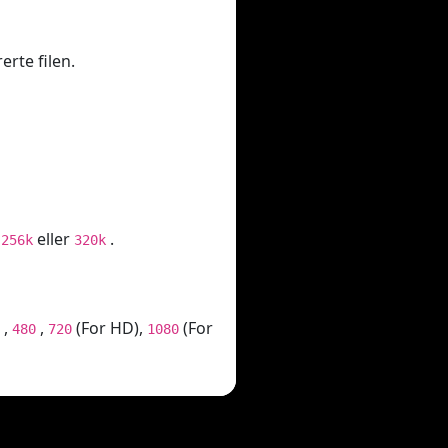
erte filen.
,
eller
.
256k
320k
,
,
(For HD),
(For
480
720
1080