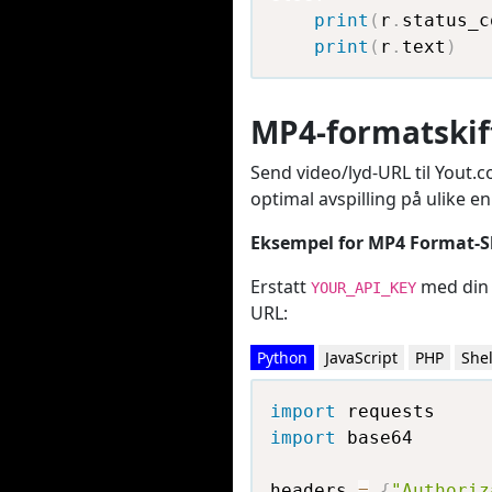
print
(
r
.
status_c
print
(
r
.
text
)
MP4-formatskif
Send video/lyd-URL til Yout.
optimal avspilling på ulike en
Eksempel for MP4 Format-S
Erstatt
med din 
YOUR_API_KEY
URL:
Python
JavaScript
PHP
Shel
import
import
 base64

headers 
=
{
"Authoriz