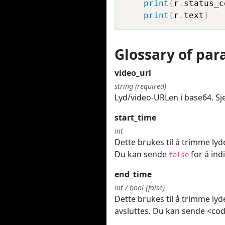
print
(
r
.
status_c
print
(
r
.
text
)
Glossary of pa
video_url
string (required)
Lyd/video-URLen i base64. Sjek
start_time
int
Dette brukes til å trimme lyd
Du kan sende
for å ind
false
end_time
int / bool (false)
Dette brukes til å trimme lyd
avsluttes. Du kan sende <cod