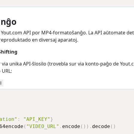
anĝo
a Yout.com API por MP4-formatoŝanĝo. La API aŭtomate dete
eproduktado en diversaj aparatoj.
hifting
 via unika API-ŝlosilo (trovebla sur via konto-paĝo de Yout.
 URL:
l
ation"
:
"API_KEY"
}
64encode
(
"VIDEO_URL"
.
encode
(
)
)
.
decode
(
)