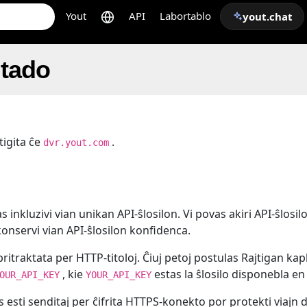
Yout
API
Labortablo
yout.chat
tado
tigita ĉe
.
dvr.yout.com
s inkluzivi vian unikan API-ŝlosilon. Vi povas akiri API-ŝlosil
nservi vian API-ŝlosilon konfidenca.
pritraktata per HTTP-titoloj. Ĉiuj petoj postulas Rajtigan ka
, kie
estas la ŝlosilo disponebla en
OUR_API_KEY
YOUR_API_KEY
as esti senditaj per ĉifrita HTTPS-konekto por protekti via