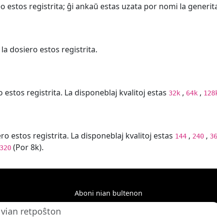
deo estos registrita; ĝi ankaŭ estas uzata por nomi la generi
la dosiero estos registrita.
o estos registrita. La disponeblaj kvalitoj estas
,
,
32k
64k
128
ero estos registrita. La disponeblaj kvalitoj estas
,
,
144
240
3
(Por 8k).
320
Aboni nian bultenon