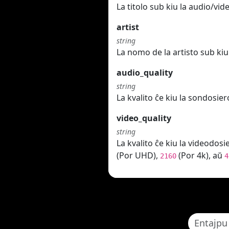
La titolo sub kiu la audio/vi
artist
string
La nomo de la artisto sub kiu 
audio_quality
string
La kvalito ĉe kiu la sondosier
video_quality
string
La kvalito ĉe kiu la videodosi
(Por UHD),
(Por 4k), aŭ
2160
4