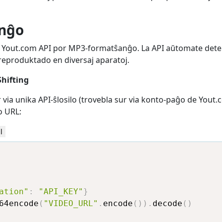
nĝo
a Yout.com API por MP3-formatŝanĝo. La API aŭtomate detek
eproduktado en diversaj aparatoj.
hifting
 via unika API-ŝlosilo (trovebla sur via konto-paĝo de Yout.
o URL:
l
ation"
:
"API_KEY"
}
64encode
(
"VIDEO_URL"
.
encode
(
)
)
.
decode
(
)