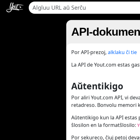
API-dokumen
Por API-prezoj,
alklaku ĉi tie
La API de Yout.com estas gas
Aŭtentikigo
Por aliri Yout.com API, vi deva
retadreso. Bonvolu memori ko
Aŭtentikigo kun la API estas 
ŝlosilon en la formatŝlosilo:
Y
Por sekureco, ĉiuj petoj dev