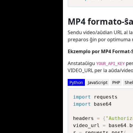
MP4 formato-ŝ
Sendu video/aŭdian URL al l
preparos ĝin por optimuma r
Ekzemplo por MP4 Format-S
Anstataŭigu
per
YOUR_API_KEY
VIDEO_URL per la aŭda/video
Python
JavaScript
PHP
Shel
import
import
 base64

headers 
=
{
"Authoriz
video_url 
=
 base64
.
b
r 
=
 requests
.
post
(