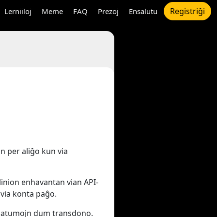
Registriĝi
Lerniiloj
Meme
FAQ
Prezoj
Ensalutu
on per aliĝo kun via
plinion enhavantan vian API-
 via konta paĝo.
jn datumojn dum transdono.