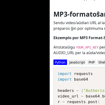
MP3-formatoŝa
Sendu video/aŭdian URL al l
preparos ĝin por optimuma r
Ekzemplo por MP3 Format-S
Anstataŭigu
per
YOUR_API_KEY
AUDIO_URL per la aŭda/vide
Python
JavaScript
PHP
Shel
import
import
 base64

headers 
=
{
"Authoriz
video_url 
=
 base64
.
b
r 
=
 requests
.
post
(