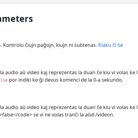
rameters
 Kontrolu ĉiujn paĝojn, kiujn ni subtenas.
Klaku ĉi tie
 la audio aŭ video kaj reprezentas la duan ĉe kiu vi volas ke
por indiki ke ĝi devus komenci de la 0-a sekundo.
alse
 la audio aŭ video kaj reprezentas la duan ĉe kiu vi volas ke
>false</code> se vi ne volas tranĉi la aŭd-/videon.