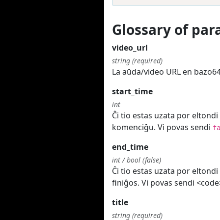
Glossary of pa
video_url
string (required)
La aŭda/video URL en bazo64.
start_time
int
Ĉi tio estas uzata por eltondi
komenciĝu. Vi povas sendi
f
end_time
int / bool (false)
Ĉi tio estas uzata por eltondi
finiĝos. Vi povas sendi <code
title
string (required)