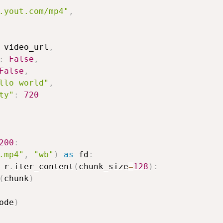
.yout.com/mp4"
,
 video_url
,
:
False
,
False
,
llo world"
,
ty"
:
720
200
:
.mp4"
,
"wb"
)
as
 fd
:
 r
.
iter_content
(
chunk_size
=
128
)
:
(
chunk
)
ode
)