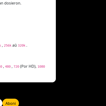
tan dosieron.
,
aŭ
.
k
256k
320k
,
,
(Por HD),
60
480
720
1080
Aboni