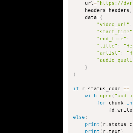
    url
=
"https://dvr
    headers
=
headers
,
    data
=
{
"video_url"
:
"start_time"
"end_time"
:
"title"
:
"He
"artist"
:
"H
"audio_quali
}
)
if
 r
.
status_code 
==
with
open
(
"audio
for
 chunk 
in
            fd
.
write
else
:
print
(
r
.
status_c
print
(
r
.
text
)