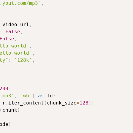
.yout.com/mp3"
,
 video_url
,
:
False
,
False
,
llo world"
,
ello world"
,
ty"
:
'128k'
,
200
:
.mp3"
,
"wb"
)
as
 fd
:
 r
.
iter_content
(
chunk_size
=
128
)
:
(
chunk
)
ode
)