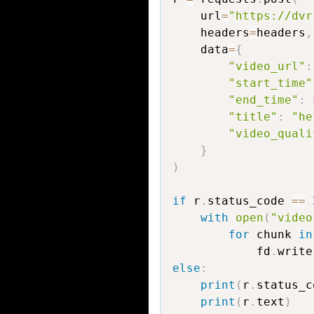
    url
=
"https://dvr
    headers
=
headers
,
    data
=
{
"video_url"
:
"start_time"
"end_time"
:
"title"
:
"he
"video_quali
}
)
if
 r
.
status_code 
==
with
open
(
"video
for
 chunk 
in
            fd
.
write
else
:
print
(
r
.
status_c
print
(
r
.
text
)