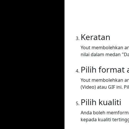
Keratan
Yout membolehkan and
nilai dalam medan "Da
Pilih format
Yout membolehkan an
(Video) atau GIF ini. Pi
Pilih kualiti
Anda boleh memformat 
kepada kualiti tertingg