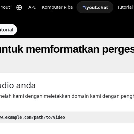
Yout
API
Komputer Riba
Tutorial
yout.chat
torial
ntuk memformatkan perges
udio anda
helah kami dengan meletakkan domain kami dengan pen
ww.example.com/path/to/video