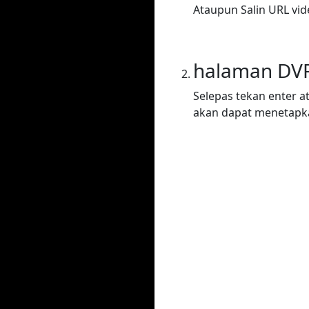
Ataupun Salin URL vi
halaman DV
Selepas tekan enter a
akan dapat menetapka