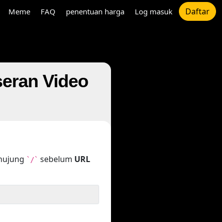
Daftar
Meme
FAQ
penentuan harga
Log masuk
eran Video
ghujung
sebelum
URL
`/`