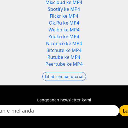
Mixcloud ke MP4
Spotify ke MP4
Flickr ke MP4
Ok.Ru ke MP4
Weibo ke MP4
Youku ke MP4
Niconico ke MP4
Bitchute ke MP4
Rutube ke MP4
Peertube ke MP4
Lihat semua tutorial
Langganan newsletter kami
L