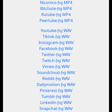
Niconico-ից MP4
Bitchute-ից MP4
Rutube-ից MP4
Peertube-ից MP4
Youtube-ից WAV
Tiktok-ից WAV
Instagram-ից WAV
Facebook-ից WAV
Twitter-ից WAV
Twitch-ից WAV
Vimeo-ից WAV
Soundcloud-ից WAV
Reddit-ից WAV
Dailymotion-ից WAV
Pinterest-ից WAV
Tumblr-ից WAV
Linkedin-ից WAV
Snapchat-ից WAV