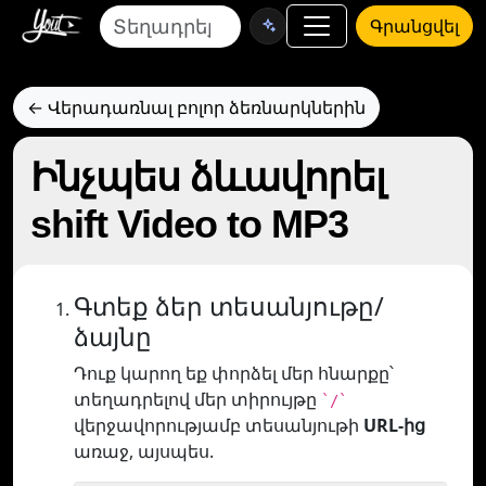
Գրանցվել
← Վերադառնալ բոլոր ձեռնարկներին
Ինչպես ձևավորել
shift Video to MP3
Գտեք ձեր տեսանյութը/
ձայնը
Դուք կարող եք փորձել մեր հնարքը՝
տեղադրելով մեր տիրույթը
`/`
վերջավորությամբ տեսանյութի
URL-ից
առաջ, այսպես.