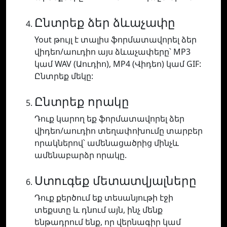
Ընտրեք ձեր ձևաչափը
Yout թույլ է տալիս ֆորմատավորել ձեր
վիդեո/աուդիո այս ձևաչափերը՝ MP3
կամ WAV (Աուդիո), MP4 (Վիդեո) կամ GIF:
Ընտրեք մեկը:
Ընտրեք որակը
Դուք կարող եք ֆորմատավորել ձեր
վիդեո/աուդիո տեղափոխումը տարբեր
որակներով՝ ամենացածրից մինչև
ամենաբարձր որակը.
Ստուգեք մետատվյալները
Դուք քերծում եք տեսանյութի էջի
տեքստը և դնում այն, ինչ մենք
ենթադրում ենք, որ վերնագիր կամ