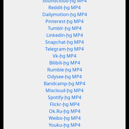
Soundcloud-ից MP4
Reddit-ից MP4
Dailymotion-ից MP4
Pinterest-ից MP4
Tumblr-ից MP4
Linkedin-ից MP4
Snapchat-ից MP4
Telegram-ից MP4
Vk-ից MP4
Bilibili-ից MP4
Rumble-ից MP4
Odysee-ից MP4
Bandcamp-ից MP4
Mixcloud-ից MP4
Spotify-ից MP4
Flickr-ից MP4
Ok.Ru-ից MP4
Weibo-ից MP4
Youku-ից MP4