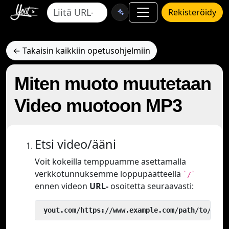
Rekisteröidy
← Takaisin kaikkiin opetusohjelmiin
Miten muoto muutetaan
Video muotoon MP3
Etsi video/ääni
Voit kokeilla temppuamme asettamalla
verkkotunnuksemme loppupäätteellä
`/`
ennen videon
URL-
osoitetta seuraavasti:
 yout.com/https://www.example.com/path/to/vide