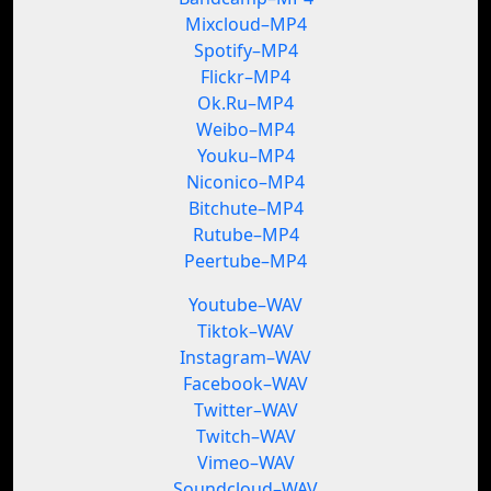
Mixcloud–MP4
Spotify–MP4
Flickr–MP4
Ok.Ru–MP4
Weibo–MP4
Youku–MP4
Niconico–MP4
Bitchute–MP4
Rutube–MP4
Peertube–MP4
Youtube–WAV
Tiktok–WAV
Instagram–WAV
Facebook–WAV
Twitter–WAV
Twitch–WAV
Vimeo–WAV
Soundcloud–WAV