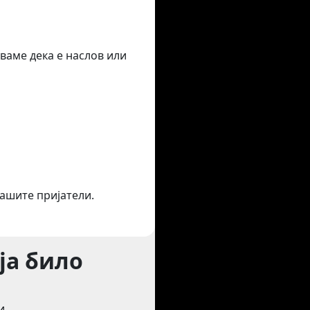
ваме дека е наслов или
вашите пријатели.
ја било
и