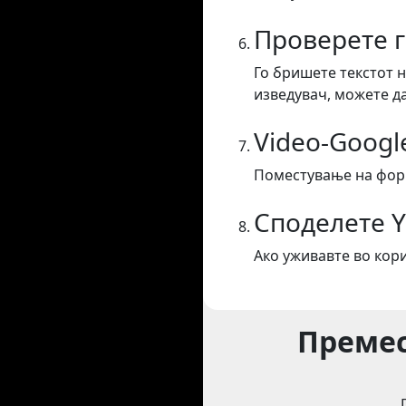
Проверете 
Го бришете текстот н
изведувач, можете да
Video-Googl
Поместување на форм
Споделете 
Ако уживавте во кор
Премес