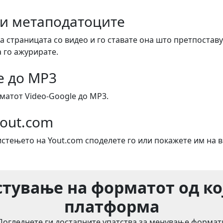
ги метаподатоците
а страницата со видео и го ставате она што претпоставу
 го ажурирате.
e до MP3
атот Video-Google до MP3.
Yout.com
истењето на Yout.com споделете го или покажете им на 
тување на форматот од ко
платформа
Погледнете ги достапните упатства за менување формат