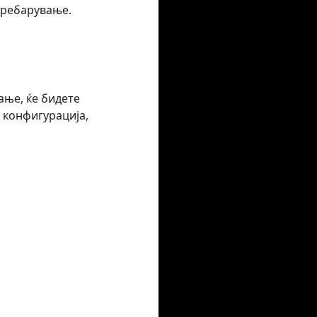
 пребарување.
ање, ќе бидете
 конфигурација,