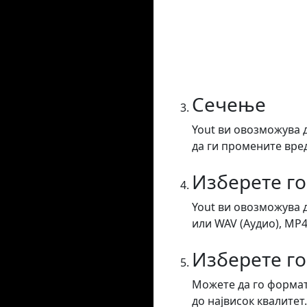
Сечење
Yout ви овозможува 
да ги промените вред
Изберете г
Yout ви овозможува 
или WAV (Аудио), MP4
Изберете го
Можете да го формат
до највисок квалитет.