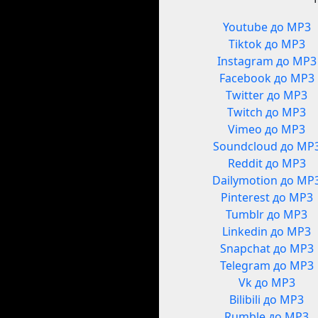
Youtube до MP3
Tiktok до MP3
Instagram до MP3
Facebook до MP3
Twitter до MP3
Twitch до MP3
Vimeo до MP3
Soundcloud до MP
Reddit до MP3
Dailymotion до MP
Pinterest до MP3
Tumblr до MP3
Linkedin до MP3
Snapchat до MP3
Telegram до MP3
Vk до MP3
Bilibili до MP3
Rumble до MP3