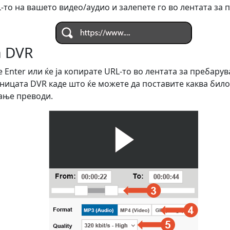
-то на вашето видео/аудио и залепете го во лентата за
а DVR
 Enter или ќе ја копирате URL-то во лентата за пребарув
ницата DVR каде што ќе можете да поставите каква било
ање преводи.