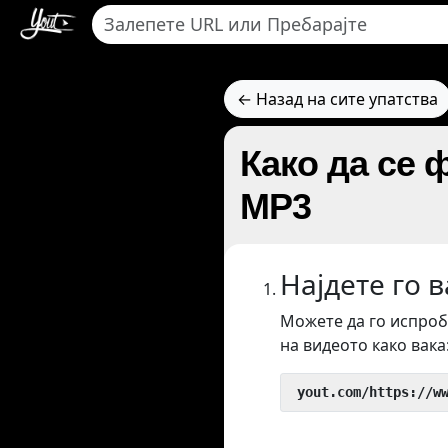
← Назад на сите упатства
Како да се 
MP3
Најдете го 
Можете да го испроб
на видеото како вака
 yout.com/https://w