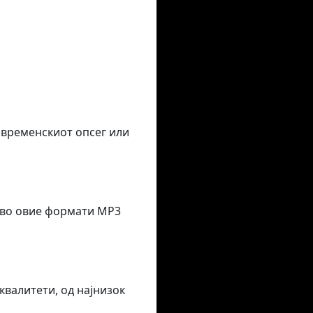
 временскиот опсег или
 во овие формати MP3
валитети, од најнизок