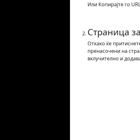
Или Копирајте го URL
Страница з
Откако ќе притиснете
пренасочени на стра
вклучително и додав