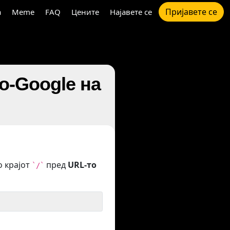
Пријавете се
а
Meme
FAQ
Цените
Најавете се
o-Google на
о крајот
пред
URL-то
`/`