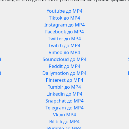
Youtube до MP4
Tiktok до MP4
Instagram до MP4
Facebook до MP4
Twitter до MP4
Twitch до MP4
Vimeo до MP4
3
Soundcloud до MP4
Reddit до MP4
3
Dailymotion до MP4
Pinterest до MP4
Tumblr до MP4
Linkedin до MP4
Snapchat до MP4
Telegram до MP4
Vk до MP4
Bilibili до MP4
Rumble до MP4