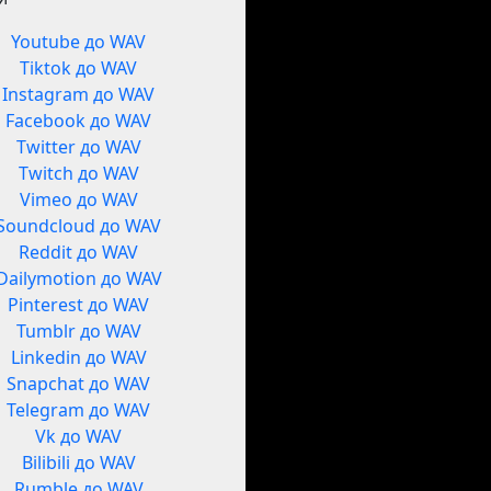
Youtube до WAV
Tiktok до WAV
Instagram до WAV
Facebook до WAV
Twitter до WAV
Twitch до WAV
Vimeo до WAV
Soundcloud до WAV
Reddit до WAV
Dailymotion до WAV
Pinterest до WAV
Tumblr до WAV
Linkedin до WAV
Snapchat до WAV
Telegram до WAV
Vk до WAV
Bilibili до WAV
Rumble до WAV