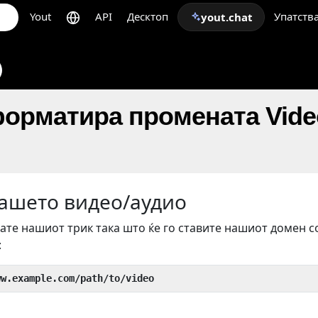
Yout
API
Десктоп
Упатств
yout.chat
форматира промената Vide
вашето видео/аудио
ате нашиот трик така што ќе го ставите нашиот домен с
:
ww.example.com/path/to/video