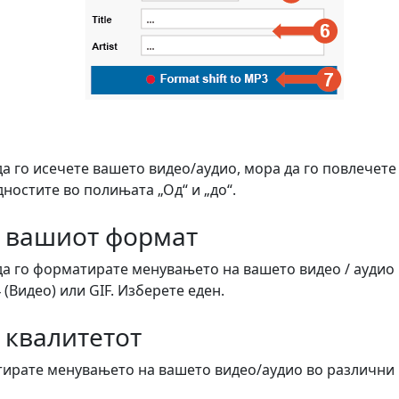
да го исечете вашето видео/аудио, мора да го повлечете
ностите во полињата „Од“ и „до“.
о вашиот формат
да го форматирате менувањето на вашето видео / аудио
 (Видео) или GIF. Изберете еден.
 квалитетот
ирате менувањето на вашето видео/аудио во различни к