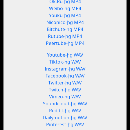
Ok.Ru-ից MP4
Weibo-ից MP4
Youku-ից MP4
Niconico-ից MP4
Bitchute-ից MP4
Rutube-ից MP4
Peertube-ից MP4
Youtube-ից WAV
Tiktok-ից WAV
Instagram-ից WAV
Facebook-ից WAV
Twitter-ից WAV
Twitch-ից WAV
Vimeo-ից WAV
Soundcloud-ից WAV
Reddit-ից WAV
Dailymotion-ից WAV
Pinterest-ից WAV