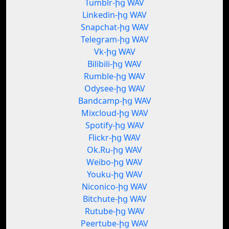
Tumblr-ից WAV
Linkedin-ից WAV
Snapchat-ից WAV
Telegram-ից WAV
Vk-ից WAV
Bilibili-ից WAV
Rumble-ից WAV
Odysee-ից WAV
Bandcamp-ից WAV
Mixcloud-ից WAV
Spotify-ից WAV
Flickr-ից WAV
Ok.Ru-ից WAV
Weibo-ից WAV
Youku-ից WAV
Niconico-ից WAV
Bitchute-ից WAV
Rutube-ից WAV
Peertube-ից WAV