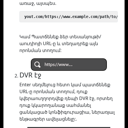
առաջ, այսպես.
 yout.com/https://www.example.com/path/to/vide
Կամ Պատճենեք ձեր տեսանյութի/
աուդիոյի URL-ը և տեղադրեք այն
որոնման տողում:
DVR էջ
Enter սեղմելուց հետո կամ պատճենեք
URL-ը որոնման տողում, դուք
կվերաուղղորդվեք դեպի DVR էջ, որտեղ
դուք կկարողանաք սահմանել
ցանկացած կոնֆիգուրացիա, ներառյալ
ենթագրեր ավելացնելը:.