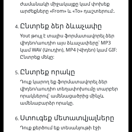
ժամանակի միջակայքը կամ փոխեք
արժեքները «From» և «To» դաշտերում:.
Ընտրեք ձեր ձևաչափը
Yout թույլ է տալիս ֆորմատավորել ձեր
վիդեո/աուդիո այս ձևաչափերը՝ MP3
կամ WAV (Աուդիո), MP4 (Վիդեո) կամ GIF:
Ընտրեք մեկը:
Ընտրեք որակը
Դուք կարող եք ֆորմատավորել ձեր
վիդեո/աուդիո տեղափոխումը տարբեր
որակներով՝ ամենացածրից մինչև
ամենաբարձր որակը.
Ստուգեք մետատվյալները
Դուք քերծում եք տեսանյութի էջի