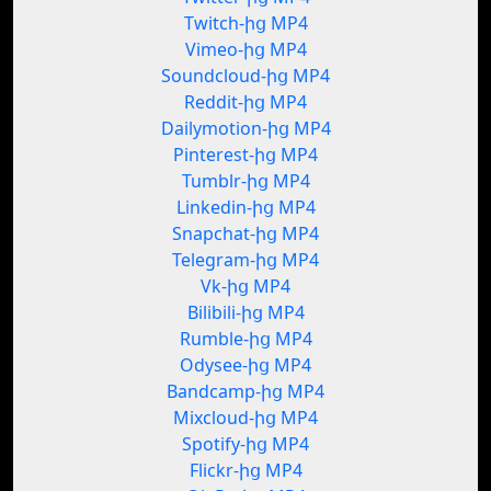
Twitch-ից MP4
Vimeo-ից MP4
Soundcloud-ից MP4
Reddit-ից MP4
Dailymotion-ից MP4
Pinterest-ից MP4
Tumblr-ից MP4
Linkedin-ից MP4
Snapchat-ից MP4
Telegram-ից MP4
Vk-ից MP4
Bilibili-ից MP4
Rumble-ից MP4
Odysee-ից MP4
Bandcamp-ից MP4
Mixcloud-ից MP4
Spotify-ից MP4
Flickr-ից MP4