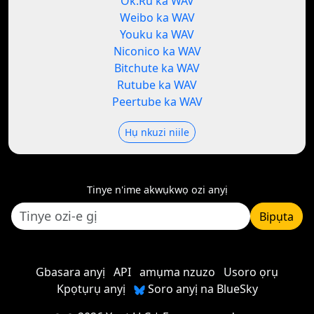
Ok.Ru ka WAV
Weibo ka WAV
Youku ka WAV
Niconico ka WAV
Bitchute ka WAV
Rutube ka WAV
Peertube ka WAV
Hụ nkuzi niile
Tinye n'ime akwụkwọ ozi anyị
Bipụta
Gbasara anyị
API
amụma nzuzo
Usoro ọrụ
Kpọtụrụ anyị
Soro anyị na BlueSky