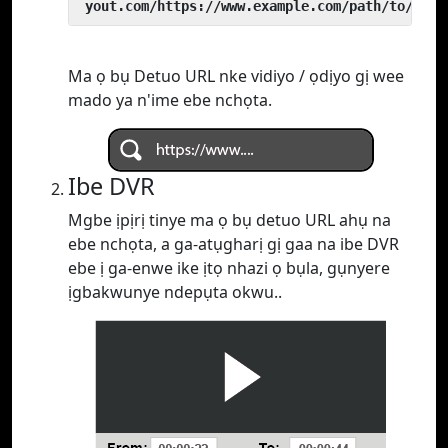
 yout.com/https://www.example.com/path/to/vide
Ma ọ bụ Detuo URL nke vidiyo / ọdịyo gị wee
mado ya n'ime ebe nchọta.
Ibe DVR
Mgbe ịpịrị tinye ma ọ bụ detuo URL ahụ na
ebe nchọta, a ga-atụgharị gị gaa na ibe DVR
ebe ị ga-enwe ike ịtọ nhazi ọ bụla, gụnyere
ịgbakwunye ndepụta okwu..