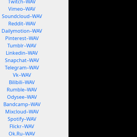
Twitch–WAV
Vimeo–WAV
Soundcloud–WAV
Reddit–WAV
Dailymotion–WAV
Pinterest–WAV
Tumblr–WAV
Linkedin–WAV
Snapchat–WAV
Telegram–WAV
Vk–WAV
Bilibili–WAV
Rumble–WAV
Odysee–WAV
Bandcamp–WAV
Mixcloud–WAV
Spotify–WAV
Flickr–WAV
Ok.Ru–WAV