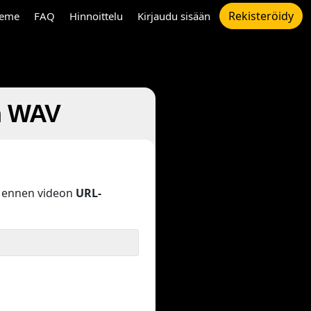
Rekisteröidy
eme
FAQ
Hinnoittelu
Kirjaudu sisään
n WAV
ennen videon
URL-