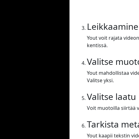
Leikkaamine
Yout voit rajata video
kentissä.
Valitse muot
Yout mahdollistaa vid
Valitse yksi.
Valitse laatu
Voit muotoilla siirtä
Tarkista met
Yout kaapii tekstin vid