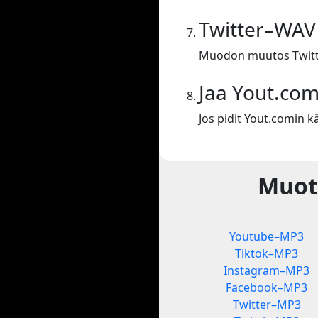
Twitter–WAV
Muodon muutos Twit
Jaa Yout.co
Jos pidit Yout.comin kä
Muot
Youtube–MP3
Tiktok–MP3
Instagram–MP3
Facebook–MP3
Twitter–MP3