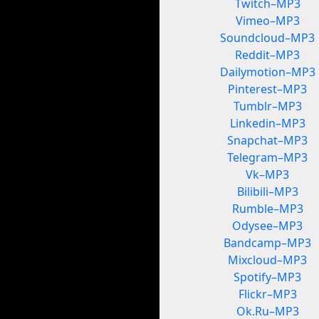
Twitch–MP3
Vimeo–MP3
Soundcloud–MP3
Reddit–MP3
Dailymotion–MP3
Pinterest–MP3
Tumblr–MP3
Linkedin–MP3
Snapchat–MP3
Telegram–MP3
Vk–MP3
Bilibili–MP3
Rumble–MP3
Odysee–MP3
Bandcamp–MP3
Mixcloud–MP3
Spotify–MP3
Flickr–MP3
Ok.Ru–MP3