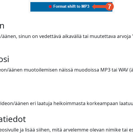
n
n/äänen, sinun on vedettävä aikaväliä tai muutettava arvoja 
osi
eon/äänen muotoilemisen näissä muodoissa MP3 tai WAV (ään
ä videon/äänen eri laatuja heikoimmasta korkeampaan laatu
atiedot
eosivulle ja lisää siihen, mitä arvelemme olevan nimike tai esi