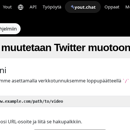
Yout
API
Työpöytä
Oppaat
M
yout.chat
hjelmiin
 muutetaan Twitter muotoo
ni
uamme asettamalla verkkotunnuksemme loppupäätteellä
`/`
ww.example.com/path/to/video
osi URL-osoite ja liitä se hakupalkkiin.