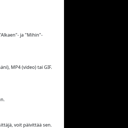
"Alkaen"- ja "Mihin"-
i), MP4 (video) tai GIF.
un.
ttäjä, voit päivittää sen.