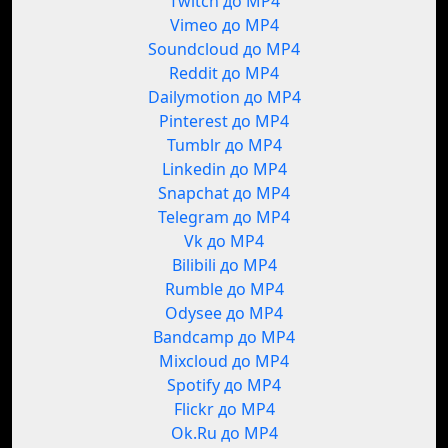
Twitch до MP4
Vimeo до MP4
Soundcloud до MP4
Reddit до MP4
Dailymotion до MP4
Pinterest до MP4
Tumblr до MP4
Linkedin до MP4
Snapchat до MP4
Telegram до MP4
Vk до MP4
Bilibili до MP4
Rumble до MP4
Odysee до MP4
Bandcamp до MP4
Mixcloud до MP4
Spotify до MP4
Flickr до MP4
Ok.Ru до MP4