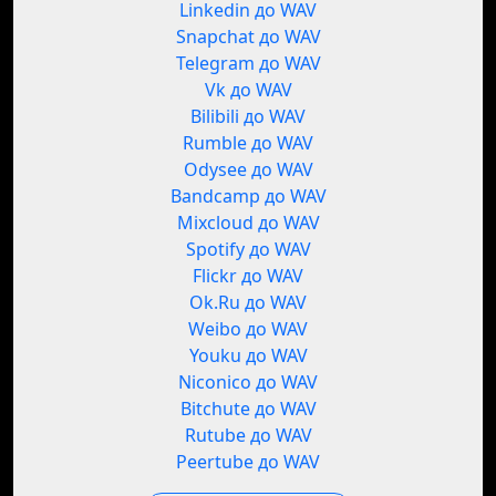
Linkedin до WAV
Snapchat до WAV
Telegram до WAV
Vk до WAV
Bilibili до WAV
Rumble до WAV
Odysee до WAV
Bandcamp до WAV
Mixcloud до WAV
Spotify до WAV
Flickr до WAV
Ok.Ru до WAV
Weibo до WAV
Youku до WAV
Niconico до WAV
Bitchute до WAV
Rutube до WAV
Peertube до WAV