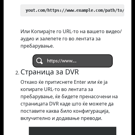
 yout.com/https://www.example.com/path/to/vide
Или Копирајте го URL-то на вашето видео/
аудио и залепете го во лентата за
пребарување.
Страница за DVR
Откако ќе притиснете Enter или ќе ја
копирате URL-то во лентата за
пребарување, ќе бидете пренасочени на
страницата DVR каде што ќе можете да
поставите каква било конфигурација,
вклучително и додавање преводи.