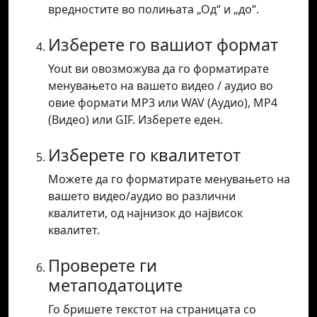
вредностите во полињата „Од“ и „до“.
Изберете го вашиот формат
Yout ви овозможува да го форматирате
менувањето на вашето видео / аудио во
овие формати MP3 или WAV (Аудио), MP4
(Видео) или GIF. Изберете еден.
Изберете го квалитетот
Можете да го форматирате менувањето на
вашето видео/аудио во различни
квалитети, од најнизок до највисок
квалитет.
Проверете ги
метаподатоците
Го бришете текстот на страницата со