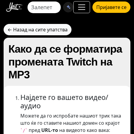
Пријавете се
← Назад на сите упатства
Како да се форматира
промената Twitch на
MP3
Најдете го вашето видео/
аудио
Можете да го испробате нашиот трик така
што ќе го ставите нашиот домен со крајот
пред
URL-то
на видеото како вака:
`/`