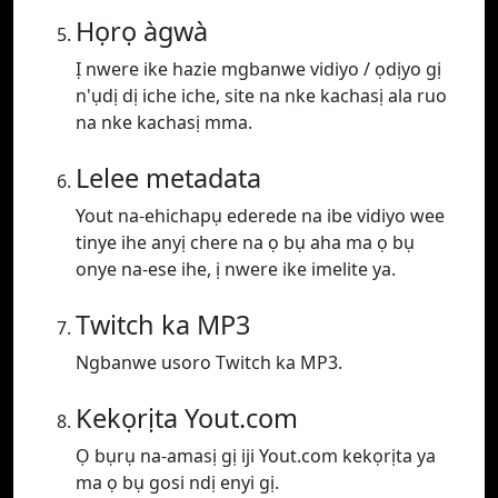
Họrọ àgwà
Ị nwere ike hazie mgbanwe vidiyo / ọdịyo gị
n'ụdị dị iche iche, site na nke kachasị ala ruo
na nke kachasị mma.
Lelee metadata
Yout na-ehichapụ ederede na ibe vidiyo wee
tinye ihe anyị chere na ọ bụ aha ma ọ bụ
onye na-ese ihe, ị nwere ike imelite ya.
Twitch ka MP3
Ngbanwe usoro Twitch ka MP3.
Kekọrịta Yout.com
Ọ bụrụ na-amasị gị iji Yout.com kekọrịta ya
ma ọ bụ gosi ndị enyi gị.