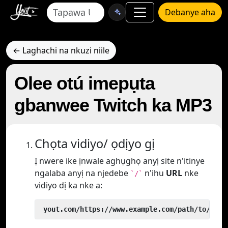
Debanye aha
← Laghachi na nkuzi niile
Olee otú imepụta
gbanwee Twitch ka MP3
Chọta vidiyo/ ọdịyo gị
Ị nwere ike ịnwale aghụghọ anyị site n'itinye
ngalaba anyị na njedebe
n'ihu
URL
nke
`/`
vidiyo dị ka nke a:
 yout.com/https://www.example.com/path/to/vide