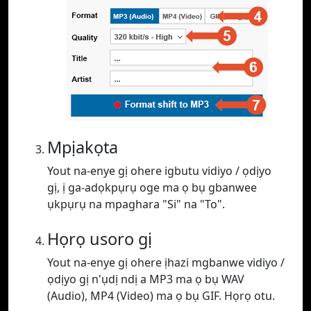
Mpịakọta
Yout na-enye gị ohere igbutu vidiyo / ọdịyo
gị, ị ga-adọkpụrụ oge ma ọ bụ gbanwee
ụkpụrụ na mpaghara "Si" na "To".
Họrọ usoro gị
Yout na-enye gị ohere ịhazi mgbanwe vidiyo /
ọdịyo gị n'ụdị ndị a MP3 ma ọ bụ WAV
(Audio), MP4 (Video) ma ọ bụ GIF. Họrọ otu.