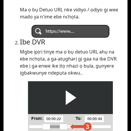
Ma ọ bụ Detuo URL nke vidiyo / ọdịyo gị wee
mado ya n'ime ebe nchọta.
Ibe DVR
Mgbe ịpịrị tinye ma ọ bụ detuo URL ahụ na
ebe nchọta, a ga-atụgharị gị gaa na ibe DVR
ebe ị ga-enwe ike ịtọ nhazi ọ bụla, gụnyere
ịgbakwunye ndepụta okwu..