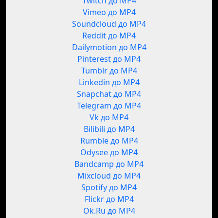
Twitch до MP4
Vimeo до MP4
Soundcloud до MP4
Reddit до MP4
Dailymotion до MP4
Pinterest до MP4
Tumblr до MP4
Linkedin до MP4
Snapchat до MP4
Telegram до MP4
Vk до MP4
Bilibili до MP4
Rumble до MP4
Odysee до MP4
Bandcamp до MP4
Mixcloud до MP4
Spotify до MP4
Flickr до MP4
Ok.Ru до MP4