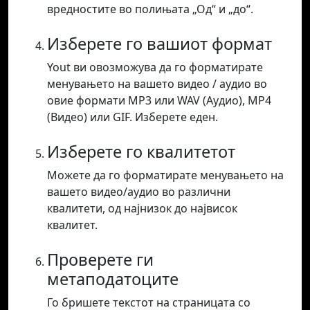
вредностите во полињата „Од“ и „до“.
Изберете го вашиот формат
Yout ви овозможува да го форматирате
менувањето на вашето видео / аудио во
овие формати MP3 или WAV (Аудио), MP4
(Видео) или GIF. Изберете еден.
Изберете го квалитетот
Можете да го форматирате менувањето на
вашето видео/аудио во различни
квалитети, од најнизок до највисок
квалитет.
Проверете ги
метаподатоците
Го бришете текстот на страницата со