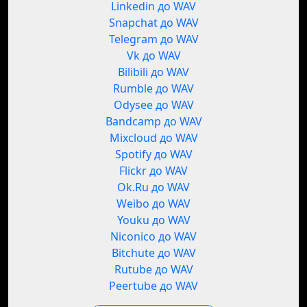
Linkedin до WAV
Snapchat до WAV
Telegram до WAV
Vk до WAV
Bilibili до WAV
Rumble до WAV
Odysee до WAV
Bandcamp до WAV
Mixcloud до WAV
Spotify до WAV
Flickr до WAV
Ok.Ru до WAV
Weibo до WAV
Youku до WAV
Niconico до WAV
Bitchute до WAV
Rutube до WAV
Peertube до WAV