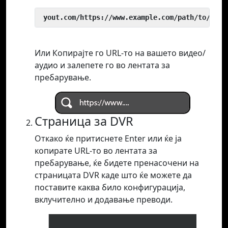
 yout.com/https://www.example.com/path/to/vide
Или Копирајте го URL-то на вашето видео/
аудио и залепете го во лентата за
пребарување.
Страница за DVR
Откако ќе притиснете Enter или ќе ја
копирате URL-то во лентата за
пребарување, ќе бидете пренасочени на
страницата DVR каде што ќе можете да
поставите каква било конфигурација,
вклучително и додавање преводи.