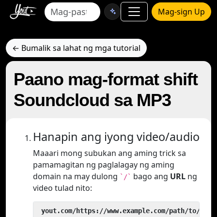
Mag-sign Up
← Bumalik sa lahat ng mga tutorial
Paano mag-format shift
Soundcloud sa MP3
Hanapin ang iyong video/audio
Maaari mong subukan ang aming trick sa
pamamagitan ng paglalagay ng aming
domain na may dulong
bago ang
URL
ng
`/`
video tulad nito:
 yout.com/https://www.example.com/path/to/vide