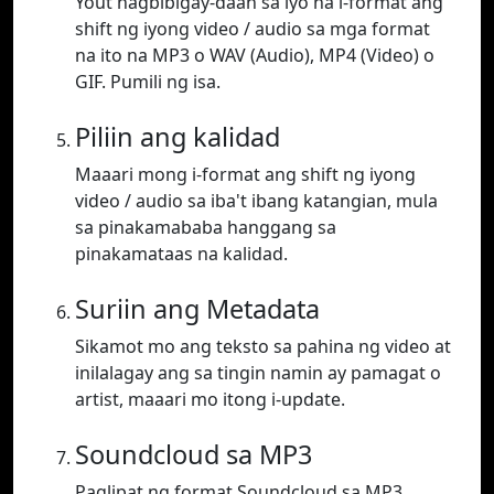
Yout nagbibigay-daan sa iyo na i-format ang
shift ng iyong video / audio sa mga format
na ito na MP3 o WAV (Audio), MP4 (Video) o
GIF. Pumili ng isa.
Piliin ang kalidad
Maaari mong i-format ang shift ng iyong
video / audio sa iba't ibang katangian, mula
sa pinakamababa hanggang sa
pinakamataas na kalidad.
Suriin ang Metadata
Sikamot mo ang teksto sa pahina ng video at
inilalagay ang sa tingin namin ay pamagat o
artist, maaari mo itong i-update.
Soundcloud sa MP3
Paglipat ng format Soundcloud sa MP3.