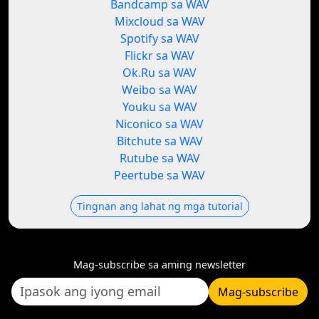
Bandcamp sa WAV
Mixcloud sa WAV
Spotify sa WAV
Flickr sa WAV
Ok.Ru sa WAV
Weibo sa WAV
Youku sa WAV
Niconico sa WAV
Bitchute sa WAV
Rutube sa WAV
Peertube sa WAV
Tingnan ang lahat ng mga tutorial
Mag-subscribe sa aming newsletter
Mag-subscribe