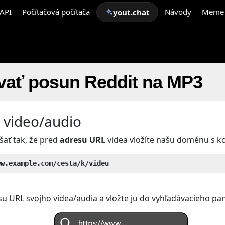
API
Počítačová počítača
Návody
Meme
yout.chat
vať posun Reddit na MP3
e video/audio
šať tak, že pred
adresu URL
videa vložíte našu doménu s 
ww.example.com/cesta/k/videu
su URL svojho videa/audia a vložte ju do vyhľadávacieho pan