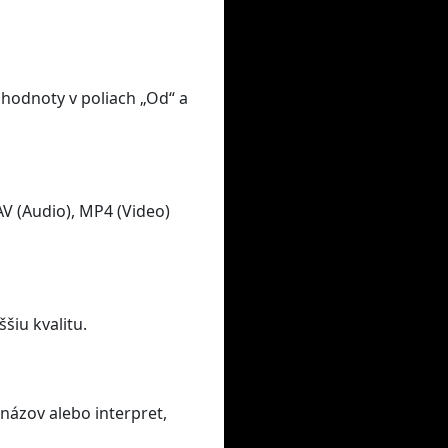
 hodnoty v poliach „Od“ a
V (Audio), MP4 (Video)
šiu kvalitu.
názov alebo interpret,