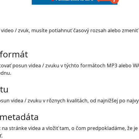
video / zvuk, musíte potiahnuť časový rozsah alebo zmeniť
 formát
ovať posun videa / zvuku v týchto formátoch MP3 alebo WA
ednu.
itu
n videa / zvuku v rôznych kvalitách, od najnižšej po najvyš
 metadáta
 na stránke videa a vložiť tam, o čom predpokladáme, že je 
ť.