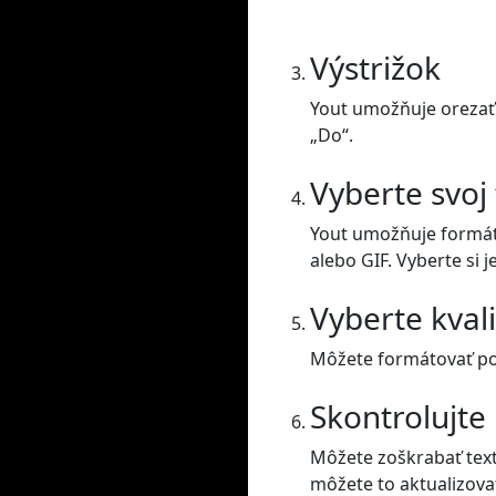
Výstrižok
Yout umožňuje orezať 
„Do“.
Vyberte svoj
Yout umožňuje formát
alebo GIF. Vyberte si j
Vyberte kval
Môžete formátovať posu
Skontrolujte
Môžete zoškrabať text
môžete to aktualizova