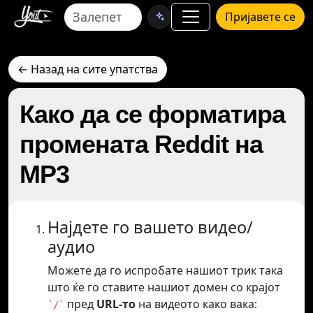
Пријавете се
← Назад на сите упатства
Како да се форматира
промената Reddit на
MP3
Најдете го вашето видео/
аудио
Можете да го испробате нашиот трик така
што ќе го ставите нашиот домен со крајот
пред
URL-то
на видеото како вака:
`/`