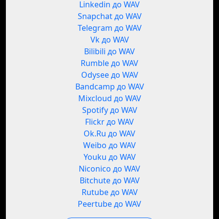
Linkedin до WAV
Snapchat до WAV
Telegram до WAV
Vk до WAV
Bilibili до WAV
Rumble до WAV
Odysee до WAV
Bandcamp до WAV
Mixcloud до WAV
Spotify до WAV
Flickr до WAV
Ok.Ru до WAV
Weibo до WAV
Youku до WAV
Niconico до WAV
Bitchute до WAV
Rutube до WAV
Peertube до WAV