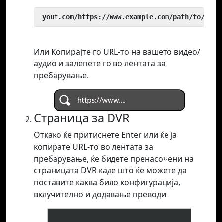
 yout.com/https://www.example.com/path/to/vide
Или Копирајте го URL-то на вашето видео/
аудио и залепете го во лентата за
пребарување.
Страница за DVR
Откако ќе притиснете Enter или ќе ја
копирате URL-то во лентата за
пребарување, ќе бидете пренасочени на
страницата DVR каде што ќе можете да
поставите каква било конфигурација,
вклучително и додавање преводи.