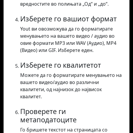
вредностите во полињата „Од“ и „до“.
Изберете го вашиот формат
Yout ви овозможува да го форматирате
менувањето на вашето видео / аудио во
овие формати MP3 или WAV (Аудио), MP4
(Видео) или GIF. Изберете еден.
Изберете го квалитетот
Можете да го форматирате менувањето на
вашето видео/аудио во различни
квалитети, од најнизок до највисок
квалитет.
Проверете ги
метаподатоците
Го бришете текстот на страницата со