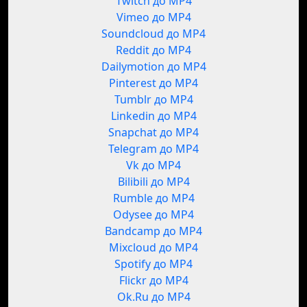
Twitch до MP4
Vimeo до MP4
Soundcloud до MP4
Reddit до MP4
Dailymotion до MP4
Pinterest до MP4
Tumblr до MP4
Linkedin до MP4
Snapchat до MP4
Telegram до MP4
Vk до MP4
Bilibili до MP4
Rumble до MP4
Odysee до MP4
Bandcamp до MP4
Mixcloud до MP4
Spotify до MP4
Flickr до MP4
Ok.Ru до MP4