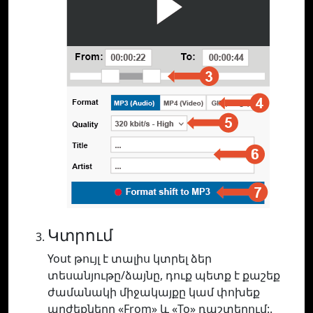
Կտրում
Yout թույլ է տալիս կտրել ձեր
տեսանյութը/ձայնը, դուք պետք է քաշեք
ժամանակի միջակայքը կամ փոխեք
արժեքները «From» և «To» դաշտերում:.