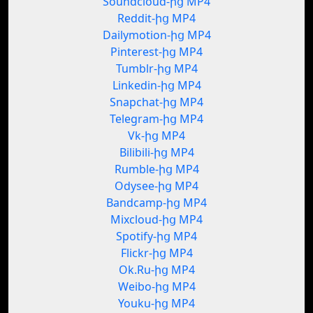
Soundcloud-ից MP4
Reddit-ից MP4
Dailymotion-ից MP4
Pinterest-ից MP4
Tumblr-ից MP4
Linkedin-ից MP4
Snapchat-ից MP4
Telegram-ից MP4
Vk-ից MP4
Bilibili-ից MP4
Rumble-ից MP4
Odysee-ից MP4
Bandcamp-ից MP4
Mixcloud-ից MP4
Spotify-ից MP4
Flickr-ից MP4
Ok.Ru-ից MP4
Weibo-ից MP4
Youku-ից MP4