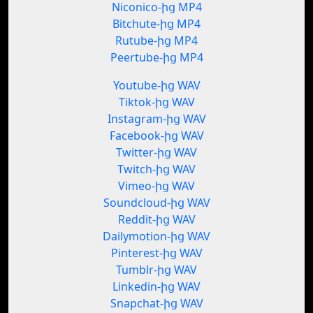
Niconico-ից MP4
Bitchute-ից MP4
Rutube-ից MP4
Peertube-ից MP4
Youtube-ից WAV
Tiktok-ից WAV
Instagram-ից WAV
Facebook-ից WAV
Twitter-ից WAV
Twitch-ից WAV
Vimeo-ից WAV
Soundcloud-ից WAV
Reddit-ից WAV
Dailymotion-ից WAV
Pinterest-ից WAV
Tumblr-ից WAV
Linkedin-ից WAV
Snapchat-ից WAV