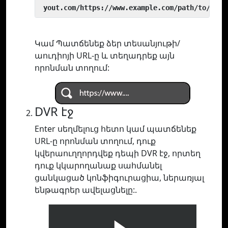
 yout.com/https://www.example.com/path/to/vide
Կամ Պատճենեք ձեր տեսանյութի/
աուդիոյի URL-ը և տեղադրեք այն
որոնման տողում:
DVR էջ
Enter սեղմելուց հետո կամ պատճենեք
URL-ը որոնման տողում, դուք
կվերաուղղորդվեք դեպի DVR էջ, որտեղ
դուք կկարողանաք սահմանել
ցանկացած կոնֆիգուրացիա, ներառյալ
ենթագրեր ավելացնելը:.