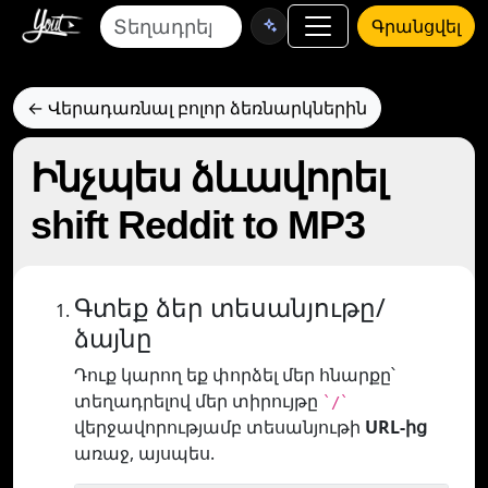
Գրանցվել
← Վերադառնալ բոլոր ձեռնարկներին
Ինչպես ձևավորել
shift Reddit to MP3
Գտեք ձեր տեսանյութը/
ձայնը
Դուք կարող եք փորձել մեր հնարքը՝
տեղադրելով մեր տիրույթը
`/`
վերջավորությամբ տեսանյութի
URL-ից
առաջ, այսպես.