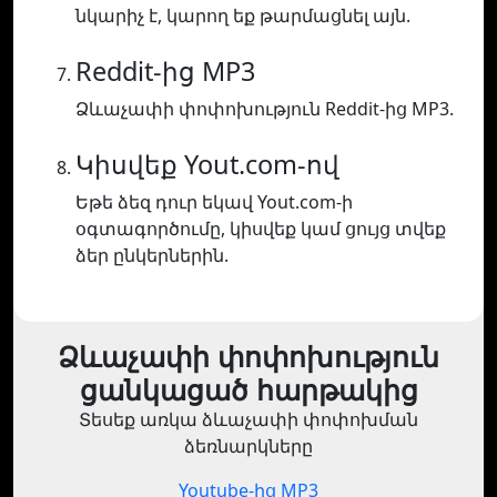
նկարիչ է, կարող եք թարմացնել այն.
Reddit-ից MP3
Ձևաչափի փոփոխություն Reddit-ից MP3.
Կիսվեք Yout.com-ով
Եթե ձեզ դուր եկավ Yout.com-ի
օգտագործումը, կիսվեք կամ ցույց տվեք
ձեր ընկերներին.
Ձևաչափի փոփոխություն
ցանկացած հարթակից
Տեսեք առկա ձևաչափի փոփոխման
ձեռնարկները
Youtube-ից MP3