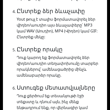
Ընտրեք ձեր ձևաչափը
Yout թույլ է տալիս ֆորմատավորել ձեր
վիդեո/աուդիո այս ձևաչափերը՝ MP3
կամ WAV (Աուդիո), MP4 (Վիդեո) կամ GIF:
Ընտրեք մեկը:
Ընտրեք որակը
Դուք կարող եք ֆորմատավորել ձեր
վիդեո/աուդիո տեղափոխումը տարբեր
որակներով՝ ամենացածրից մինչև
ամենաբարձր որակը.
Ստուգեք մետատվյալները
Դուք քերծում եք տեսանյութի էջի
տեքստը և դնում այն, ինչ մենք
ենթադրում ենք, որ վերնագիր կամ