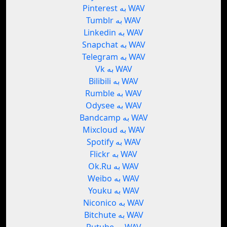
Pinterest به WAV
Tumblr به WAV
Linkedin به WAV
Snapchat به WAV
Telegram به WAV
Vk به WAV
Bilibili به WAV
Rumble به WAV
Odysee به WAV
Bandcamp به WAV
Mixcloud به WAV
Spotify به WAV
Flickr به WAV
Ok.Ru به WAV
Weibo به WAV
Youku به WAV
Niconico به WAV
Bitchute به WAV