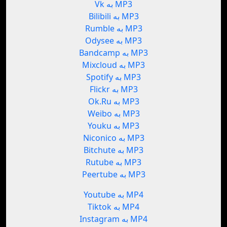
Vk به MP3
Bilibili به MP3
Rumble به MP3
Odysee به MP3
Bandcamp به MP3
Mixcloud به MP3
Spotify به MP3
Flickr به MP3
Ok.Ru به MP3
Weibo به MP3
Youku به MP3
Niconico به MP3
Bitchute به MP3
Rutube به MP3
Peertube به MP3
Youtube به MP4
Tiktok به MP4
Instagram به MP4