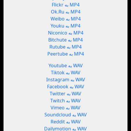
Flickr به MP4
Ok.Ru به MP4
Weibo به MP4
Youku به MP4
Niconico به MP4
Bitchute به MP4
Rutube به MP4
Peertube به MP4
Youtube به WAV
Tiktok به WAV
Instagram به WAV
Facebook به WAV
Twitter به WAV
Twitch به WAV
Vimeo به WAV
Soundcloud به WAV
Reddit به WAV
Dailymotion به WAV