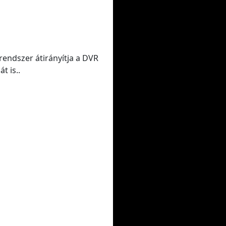
rendszer átirányítja a DVR
t is..