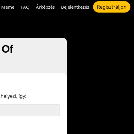
Regisztráljon
Meme
FAQ
Árképzés
Bejelentkezés
 Of
helyezi, így: