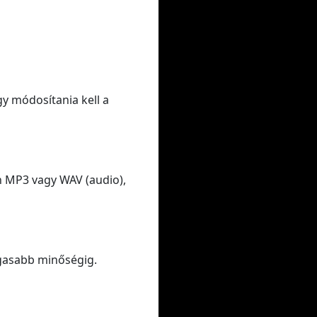
gy módosítania kell a
n MP3 vagy WAV (audio),
gasabb minőségig.