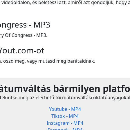
 videóoldalon, és beleteszi azt, amiről azt gondoljuk, hogy 
ongress - MP3
ry Of Congress - MP3.
Yout.com-ot
m, oszd meg, vagy mutasd meg barátaidnak.
tumváltás bármilyen platf
Tekintse meg az elérhető formátumváltási oktatóanyagoka
Youtube - MP4
Tiktok - MP4
Instagram - MP4