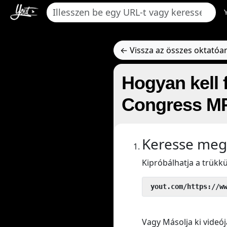
← Vissza az összes oktató
Hogyan kell 
Congress M
Keresse meg
Kipróbálhatja a trük
 yout.com/https://w
Vagy Másolja ki videój