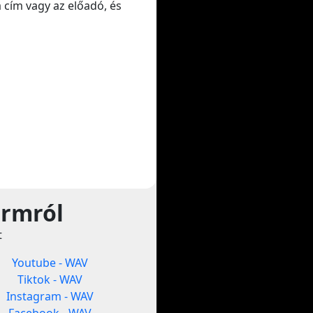
a cím vagy az előadó, és
ormról
t
Youtube - WAV
Tiktok - WAV
Instagram - WAV