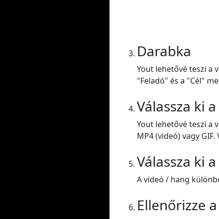
Darabka
Yout lehetővé teszi a 
"Feladó" és a "Cél" me
Válassza ki 
Yout lehetővé teszi a
MP4 (videó) vagy GIF. 
Válassza ki 
A videó / hang külön
Ellenőrizze 