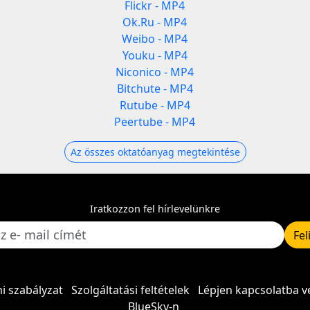
Flickr - MP4
Ok.Ru - MP4
Weibo - MP4
Youku - MP4
Niconico - MP4
Bitchute - MP4
Rutube - MP4
Peertube - MP4
Az összes oktatóanyag megtekintése
Iratkozzon fel hírlevelünkre
Fel
i szabályzat
Szolgáltatási feltételek
Lépjen kapcsolatba v
BlueSky-n