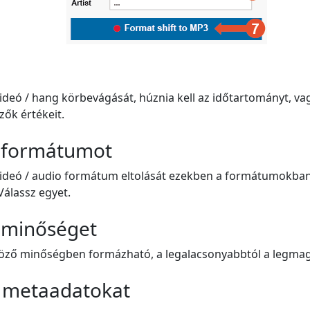
videó / hang körbevágását, húznia kell az időtartományt, va
zők értékeit.
a formátumot
 videó / audio formátum eltolását ezekben a formátumokba
Válassz egyet.
a minőséget
böző minőségben formázható, a legalacsonyabbtól a legma
a metaadatokat