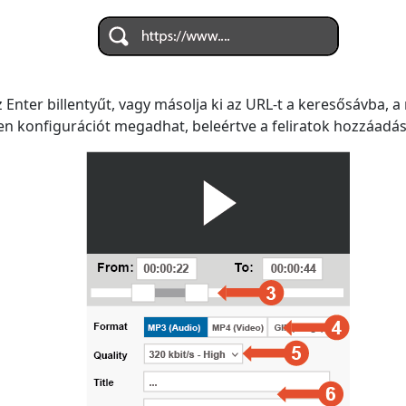
nter billentyűt, vagy másolja ki az URL-t a keresősávba, a 
en konfigurációt megadhat, beleértve a feliratok hozzáadásá