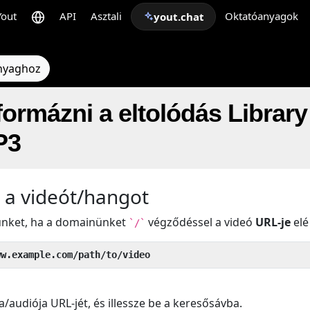
Yout
API
Asztali
Oktatóanyagok
yout.chat
anyaghoz
formázni a eltolódás Library
P3
 a videót/hangot
künket, ha a domainünket
végződéssel a videó
URL-je
elé 
`/`
ww.example.com/path/to/video
a/audiója URL-jét, és illessze be a keresősávba.