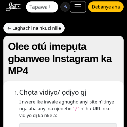
Debanye aha
← Laghachi na nkuzi niile
Olee otú imepụta
gbanwee Instagram ka
MP4
Chọta vidiyo/ ọdịyo gị
Ị nwere ike ịnwale aghụghọ anyị site n'itinye
ngalaba anyị na njedebe
n'ihu
URL
nke
`/`
vidiyo dị ka nke a: