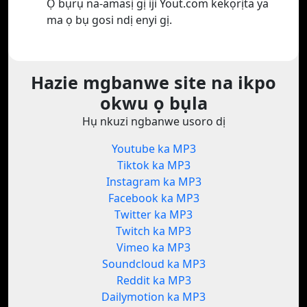
Ọ bụrụ na-amasị gị iji Yout.com kekọrịta ya
ma ọ bụ gosi ndị enyi gị.
Hazie mgbanwe site na ikpo
okwu ọ bụla
Hụ nkuzi ngbanwe usoro dị
Youtube ka MP3
Tiktok ka MP3
Instagram ka MP3
Facebook ka MP3
Twitter ka MP3
Twitch ka MP3
Vimeo ka MP3
Soundcloud ka MP3
Reddit ka MP3
Dailymotion ka MP3