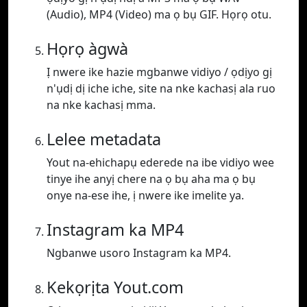
(Audio), MP4 (Video) ma ọ bụ GIF. Họrọ otu.
Họrọ àgwà
Ị nwere ike hazie mgbanwe vidiyo / ọdịyo gị
n'ụdị dị iche iche, site na nke kachasị ala ruo
na nke kachasị mma.
Lelee metadata
Yout na-ehichapụ ederede na ibe vidiyo wee
tinye ihe anyị chere na ọ bụ aha ma ọ bụ
onye na-ese ihe, ị nwere ike imelite ya.
Instagram ka MP4
Ngbanwe usoro Instagram ka MP4.
Kekọrịta Yout.com