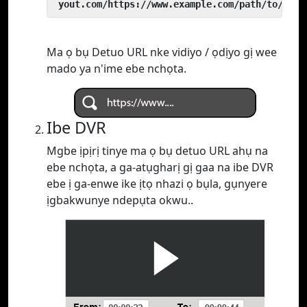
 yout.com/https://www.example.com/path/to/vide
Ma ọ bụ Detuo URL nke vidiyo / ọdịyo gị wee
mado ya n'ime ebe nchọta.
Ibe DVR
Mgbe ịpịrị tinye ma ọ bụ detuo URL ahụ na
ebe nchọta, a ga-atụgharị gị gaa na ibe DVR
ebe ị ga-enwe ike ịtọ nhazi ọ bụla, gụnyere
ịgbakwunye ndepụta okwu..