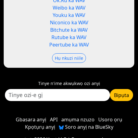
Ok.Ru ka WAV
Weibo ka WAV
Youku ka WAV
Niconico ka WAV
Bitchute ka WAV
Rutube ka WAV
Peertube ka WAV
Hụ nkuzi niile
Tinye n'ime akwụkwọ ozi anyị
Bipụta
Gbasara anyị
API
amụma nzuzo
Usoro ọrụ
Kpọtụrụ anyị
Soro anyị na BlueSky