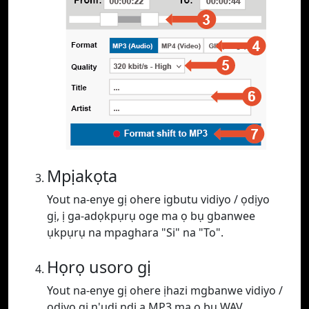
Mpịakọta
Yout na-enye gị ohere igbutu vidiyo / ọdịyo
gị, ị ga-adọkpụrụ oge ma ọ bụ gbanwee
ụkpụrụ na mpaghara "Si" na "To".
Họrọ usoro gị
Yout na-enye gị ohere ịhazi mgbanwe vidiyo /
ọdịyo gị n'ụdị ndị a MP3 ma ọ bụ WAV