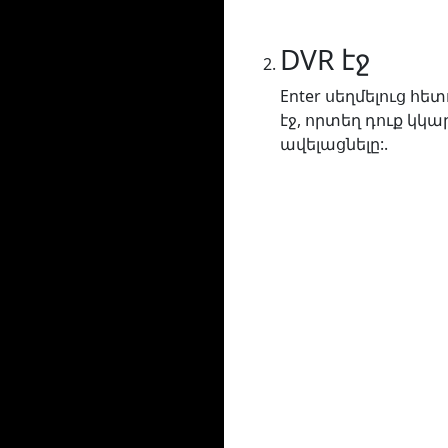
DVR էջ
Enter սեղմելուց հ
էջ, որտեղ դուք կ
ավելացնելը:.