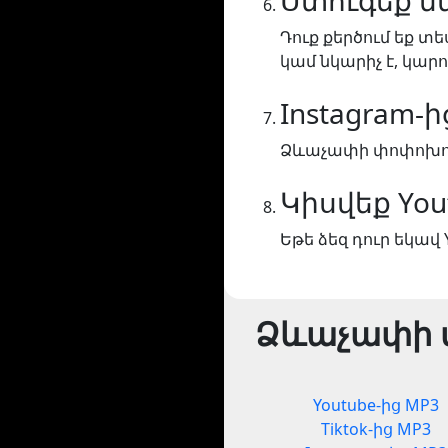
Ստուգեք մ
Դուք քերծում եք տե
կամ նկարիչ է, կարո
Instagram-
Ձևաչափի փոփոխությ
Կիսվեք You
Եթե ձեզ դուր եկավ 
Ձևաչափի 
Youtube-ից MP3
Tiktok-ից MP3