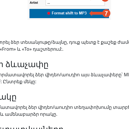
ս կտրել ձեր տեսանյութը/ձայնը, դուք պետք է քաշեք 
From» և «To» դաշտերում:.
եր ձևաչափը
 ֆորմատավորել ձեր վիդեո/աուդիո այս ձևաչափերը՝ MP
F: Ընտրեք մեկը:
րակը
րմատավորել ձեր վիդեո/աուդիո տեղափոխումը տարբե
և ամենաբարձր որակը.