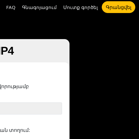
Գրանցվել
FAQ
Գնագոյացում
Մուտք գործել
MP4
որությամբ
ան տողում: