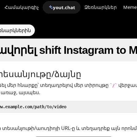
Համակարգիչ
Ձեռնարկներ
Meme
yout.chat
եռնարկներին
որել shift Instagram to 
տեսանյութը/ձայնը
ձել մեր հնարքը՝ տեղադրելով մեր տիրույթը
վերջավ
`/`
առաջ, այսպես.
ww.example.com/path/to/video
տեսանյութի/աուդիոյի URL-ը և տեղադրեք այն որոնմ