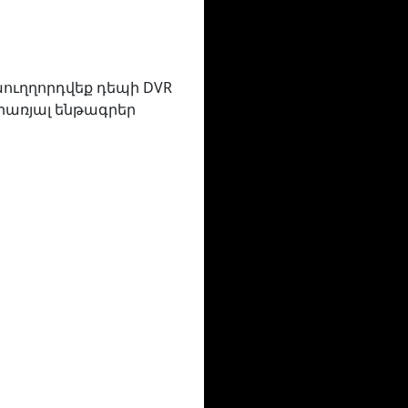
աուղղորդվեք դեպի DVR
րառյալ ենթագրեր