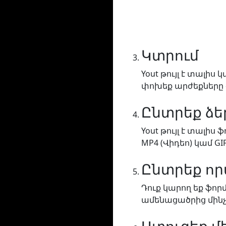
Կտրում
Yout թույլ է տալի
փոխեք արժեքները «
Ընտրեք ձ
Yout թույլ է տալիս
MP4 (Վիդեո) կամ GI
Ընտրեք ո
Դուք կարող եք ֆո
ամենացածրից մինչ