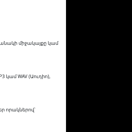
ժամանակի միջակայքը կամ
3 կամ WAV (Աուդիո),
ր որակներով՝