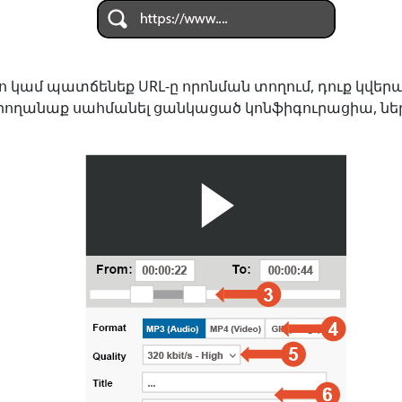
ետո կամ պատճենեք URL-ը որոնման տողում, դուք կվեր
կարողանաք սահմանել ցանկացած կոնֆիգուրացիա, նե