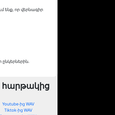
ւմ ենք, որ վերնագիր
ր ընկերներին.
 հարթակից
Youtube-ից WAV
Tiktok-ից WAV