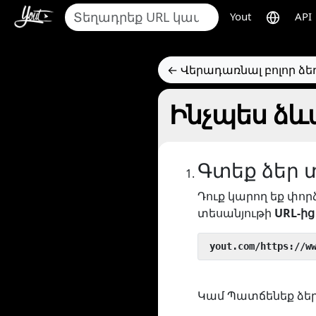
Yout
API
← Վերադառնալ բոլոր ձ
Ինչպես ձևավ
Գտեք ձեր 
Դուք կարող եք փոր
տեսանյութի
URL-ից
 yout.com/https://w
Կամ Պատճենեք ձեր 