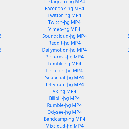
Instagram-ից MP4
Facebook-ից MP4
Twitter-ից MP4
Twitch-ից MP4
Vimeo-ից MP4
3
Soundcloud-ից MP4
Reddit-ից MP4
3
Dailymotion-ից MP4
Pinterest-ից MP4
Tumblr-ից MP4
Linkedin-ից MP4
Snapchat-ից MP4
Telegram-ից MP4
Vk-ից MP4
Bilibili-ից MP4
Rumble-ից MP4
Odysee-ից MP4
Bandcamp-ից MP4
Mixcloud-ից MP4