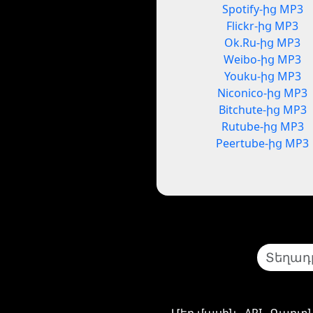
Spotify-ից MP3
Flickr-ից MP3
Ok.Ru-ից MP3
Weibo-ից MP3
Youku-ից MP3
Niconico-ից MP3
Bitchute-ից MP3
Rutube-ից MP3
Peertube-ից MP3