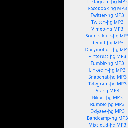
Instagram-ից MP3
Facebook-ից MP3
Twitter-ից MP3
Twitch-ից MP3
Vimeo-ից MP3
Soundcloud-ից MP
Reddit-ից MP3
Dailymotion-ից MP
Pinterest-ից MP3
Tumblr-ից MP3
Linkedin-ից MP3
Snapchat-ից MP3
Telegram-ից MP3
Vk-ից MP3
Bilibili-ից MP3
Rumble-ից MP3
Odysee-ից MP3
Bandcamp-ից MP3
Mixcloud-ից MP3