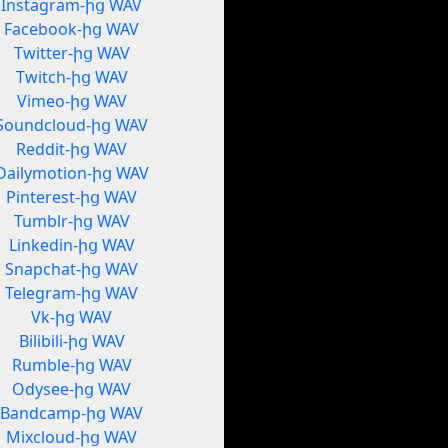
Instagram-ից WAV
Facebook-ից WAV
Twitter-ից WAV
Twitch-ից WAV
Vimeo-ից WAV
Soundcloud-ից WAV
Reddit-ից WAV
Dailymotion-ից WAV
Pinterest-ից WAV
Tumblr-ից WAV
Linkedin-ից WAV
Snapchat-ից WAV
Telegram-ից WAV
Vk-ից WAV
Bilibili-ից WAV
Rumble-ից WAV
Odysee-ից WAV
Bandcamp-ից WAV
Mixcloud-ից WAV