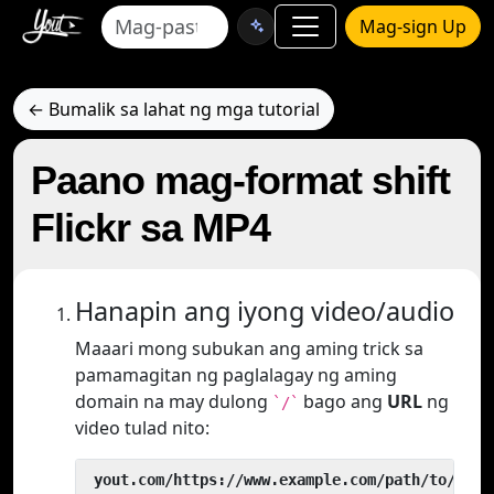
Mag-sign Up
← Bumalik sa lahat ng mga tutorial
Paano mag-format shift
Flickr sa MP4
Hanapin ang iyong video/audio
Maaari mong subukan ang aming trick sa
pamamagitan ng paglalagay ng aming
domain na may dulong
bago ang
URL
ng
`/`
video tulad nito:
 yout.com/https://www.example.com/path/to/vide