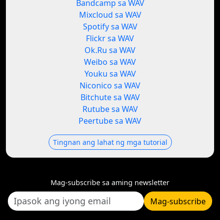
Bandcamp sa WAV
Mixcloud sa WAV
Spotify sa WAV
Flickr sa WAV
Ok.Ru sa WAV
Weibo sa WAV
Youku sa WAV
Niconico sa WAV
Bitchute sa WAV
Rutube sa WAV
Peertube sa WAV
Tingnan ang lahat ng mga tutorial
Mag-subscribe sa aming newsletter
Mag-subscribe