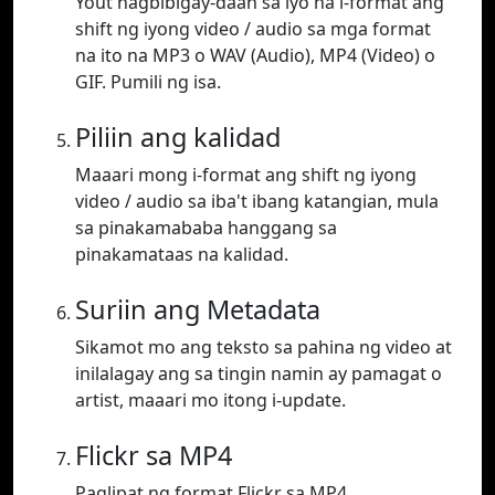
Yout nagbibigay-daan sa iyo na i-format ang
shift ng iyong video / audio sa mga format
na ito na MP3 o WAV (Audio), MP4 (Video) o
GIF. Pumili ng isa.
Piliin ang kalidad
Maaari mong i-format ang shift ng iyong
video / audio sa iba't ibang katangian, mula
sa pinakamababa hanggang sa
pinakamataas na kalidad.
Suriin ang Metadata
Sikamot mo ang teksto sa pahina ng video at
inilalagay ang sa tingin namin ay pamagat o
artist, maaari mo itong i-update.
Flickr sa MP4
Paglipat ng format Flickr sa MP4.