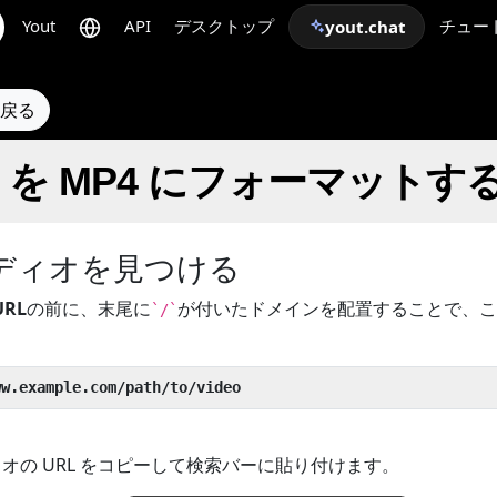
Yout
API
デスクトップ
チュー
yout.chat
に戻る
ckr を MP4 にフォーマットす
ディオを見つける
URL
の前に、末尾に
が付いたドメインを配置することで、こ
`/`
ww.example.com/path/to/video
ィオの URL をコピーして検索バーに貼り付けます。