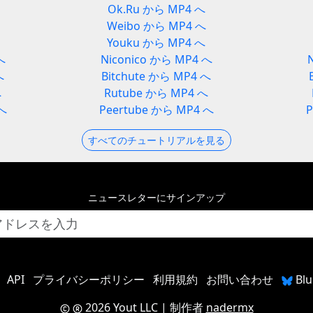
Ok.Ru から MP4 へ
Weibo から MP4 へ
Youku から MP4 へ
へ
Niconico から MP4 へ
へ
Bitchute から MP4 へ
へ
Rutube から MP4 へ
 へ
Peertube から MP4 へ
すべてのチュートリアルを見る
ニュースレターにサインアップ
API
プライバシーポリシー
利用規約
お問い合わせ
Bl
2026 Yout LLC
| 制作者
nadermx