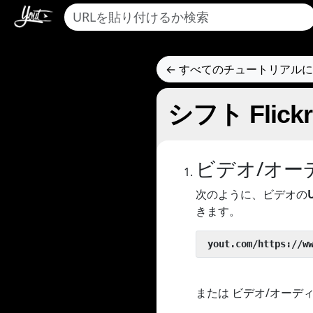
← すべてのチュートリアル
シフト Fli
ビデオ/オー
次のように、ビデオの
きます。
 yout.com/https://w
または ビデオ/オーデ