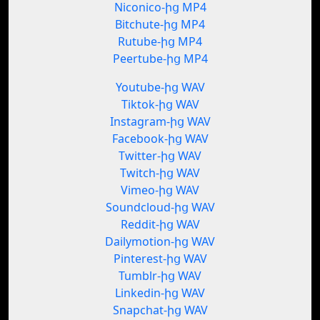
Niconico-ից MP4
Bitchute-ից MP4
Rutube-ից MP4
Peertube-ից MP4
Youtube-ից WAV
Tiktok-ից WAV
Instagram-ից WAV
Facebook-ից WAV
Twitter-ից WAV
Twitch-ից WAV
Vimeo-ից WAV
Soundcloud-ից WAV
Reddit-ից WAV
Dailymotion-ից WAV
Pinterest-ից WAV
Tumblr-ից WAV
Linkedin-ից WAV
Snapchat-ից WAV