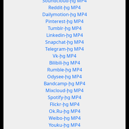
Soundcloud-ից MP4
Reddit-ից MP4
Dailymotion-ից MP4
Pinterest-ից MP4
Tumblr-ից MP4
Linkedin-ից MP4
Snapchat-ից MP4
Telegram-ից MP4
Vk-ից MP4
Bilibili-ից MP4
Rumble-ից MP4
Odysee-ից MP4
Bandcamp-ից MP4
Mixcloud-ից MP4
Spotify-ից MP4
Flickr-ից MP4
Ok.Ru-ից MP4
Weibo-ից MP4
Youku-ից MP4