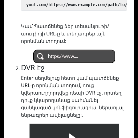
 yout.com/https://www.example.com/path/to/vide
Կամ Պատճենեք ձեր տեսանյութի/
աուդիոյի URL-ը և տեղադրեք այն
որոնման տողում:
DVR էջ
Enter սեղմելուց հետո կամ պատճենեք
URL-ը որոնման տողում, դուք
կվերաուղղորդվեք դեպի DVR էջ, որտեղ
դուք կկարողանաք սահմանել
ցանկացած կոնֆիգուրացիա, ներառյալ
ենթագրեր ավելացնելը:.