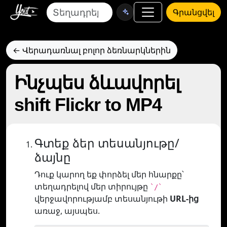
Գրանցվել
← Վերադառնալ բոլոր ձեռնարկներին
Ինչպես ձևավորել
shift Flickr to MP4
Գտեք ձեր տեսանյութը/
ձայնը
Դուք կարող եք փորձել մեր հնարքը՝
տեղադրելով մեր տիրույթը
`/`
վերջավորությամբ տեսանյութի
URL-ից
առաջ, այսպես.