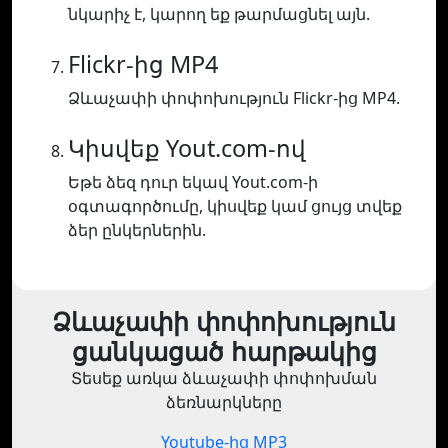
նկարիչ է, կարող եք թարմացնել այն.
Flickr-ից MP4
Ձևաչափի փոփոխություն Flickr-ից MP4.
Կիսվեք Yout.com-ով
Եթե ձեզ դուր եկավ Yout.com-ի
օգտագործումը, կիսվեք կամ ցույց տվեք
ձեր ընկերներին.
Ձևաչափի փոփոխություն
ցանկացած հարթակից
Տեսեք առկա ձևաչափի փոփոխման
ձեռնարկները
Youtube-ից MP3