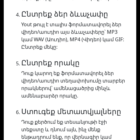
Ընտրեք ձեր ձևաչափը
Yout թույլ է տալիս ֆորմատավորել ձեր
վիդեո/աուդիո այս ձևաչափերը՝ MP3
կամ WAV (Աուդիո), MP4 (Վիդեո) կամ GIF:
Ընտրեք մեկը:
Ընտրեք որակը
Դուք կարող եք ֆորմատավորել ձեր
վիդեո/աուդիո տեղափոխումը տարբեր
որակներով՝ ամենացածրից մինչև
ամենաբարձր որակը.
Ստուգեք մետատվյալները
Դուք քերծում եք տեսանյութի էջի
տեքստը և դնում այն, ինչ մենք
ենթադրում ենք, որ վերնագիր կամ