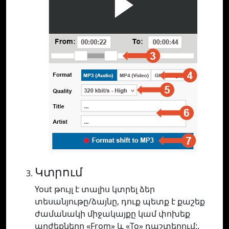
Կտրում
Yout թույլ է տալիս կտրել ձեր
տեսանյութը/ձայնը, դուք պետք է քաշեք
ժամանակի միջակայքը կամ փոխեք
արժեքները «From» և «To» դաշտերում:.