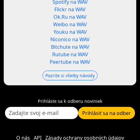
Spotify na WAV
Flickr na WAV
Ok.Ru na WAV
Weibo na WAV
Youku na WAV
Niconico na WAV
Bitchute na WAV
Rutube na WAV
Peertube na WAV
Pozrite si všetky návody
Prihláste sa k odberu noviniek
Prihlásiť sa na odber
O nás
API
Zásady ochrany osobných údajov