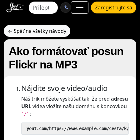
Zaregistrujte sa
← Späť na všetky návody
Ako formátovať posun
Flickr na MP3
Nájdite svoje video/audio
Náš trik môžete vyskúšať tak, že pred
adresu
URL
videa vložíte našu doménu s koncovkou
:
`/`
 yout.com/https://www.example.com/cesta/k/vide