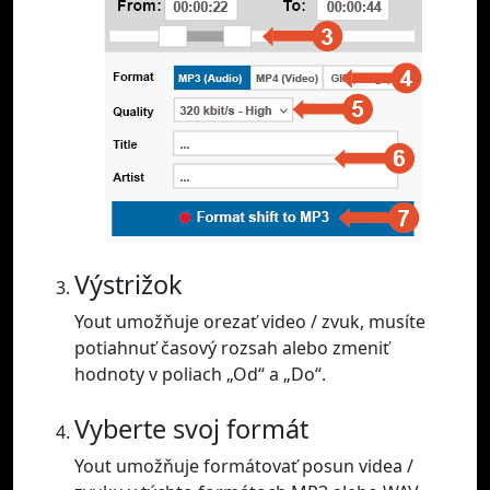
Výstrižok
Yout umožňuje orezať video / zvuk, musíte
potiahnuť časový rozsah alebo zmeniť
hodnoty v poliach „Od“ a „Do“.
Vyberte svoj formát
Yout umožňuje formátovať posun videa /