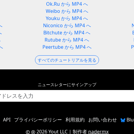
Ok.Ru から MP4 へ
Weibo から MP4 へ
Youku から MP4 へ
へ
Niconico から MP4 へ
へ
Bitchute から MP4 へ
へ
Rutube から MP4 へ
 へ
Peertube から MP4 へ
すべてのチュートリアルを見る
ニュースレターにサインアップ
API
プライバシーポリシー
利用規約
お問い合わせ
Bl
2026 Yout LLC
| 制作者
nadermx