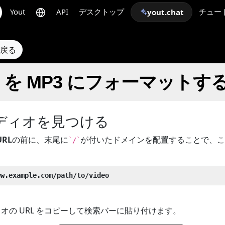
Yout
API
デスクトップ
チュー
yout.chat
に戻る
ckr を MP3 にフォーマットす
ディオを見つける
URL
の前に、末尾に
が付いたドメインを配置することで、こ
`/`
ww.example.com/path/to/video
ィオの URL をコピーして検索バーに貼り付けます。