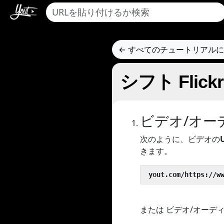
← すべてのチュートリアル
シフト Fli
ビデオ/オー
次のように、ビデオの
きます。
 yout.com/https://w
または ビデオ/オーデ