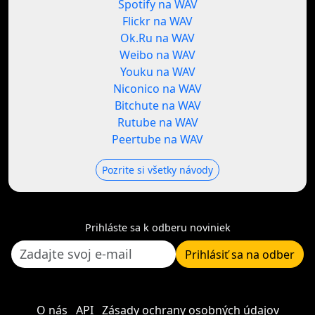
Spotify na WAV
Flickr na WAV
Ok.Ru na WAV
Weibo na WAV
Youku na WAV
Niconico na WAV
Bitchute na WAV
Rutube na WAV
Peertube na WAV
Pozrite si všetky návody
Prihláste sa k odberu noviniek
Prihlásiť sa na odber
O nás
API
Zásady ochrany osobných údajov