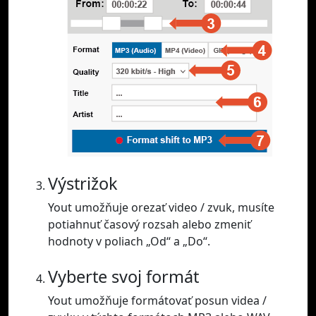
Výstrižok
Yout umožňuje orezať video / zvuk, musíte
potiahnuť časový rozsah alebo zmeniť
hodnoty v poliach „Od“ a „Do“.
Vyberte svoj formát
Yout umožňuje formátovať posun videa /