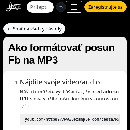
Zaregistrujte sa
← Späť na všetky návody
Ako formátovať posun
Fb na MP3
Nájdite svoje video/audio
Náš trik môžete vyskúšať tak, že pred
adresu
URL
videa vložíte našu doménu s koncovkou
:
`/`
 yout.com/https://www.example.com/cesta/k/vide