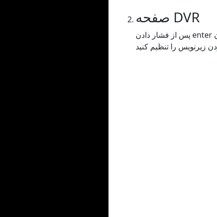
صفحه DVR
پس از فشار دادن enter یا کپی کردن URL در نوار جستجو، به صفحه DVR هدایت می شوید که در آن می توانید هر گونه