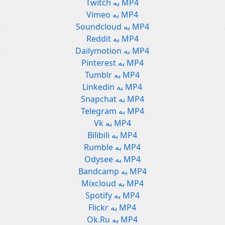
Twitch به MP4
Vimeo به MP4
Soundcloud به MP4
d
Reddit به MP4
Dailymotion به MP4
n
Pinterest به MP4
Tumblr به MP4
Linkedin به MP4
Snapchat به MP4
Telegram به MP4
Vk به MP4
Bilibili به MP4
Rumble به MP4
Odysee به MP4
Bandcamp به MP4
Mixcloud به MP4
Spotify به MP4
Flickr به MP4
Ok.Ru به MP4