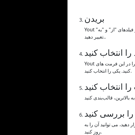
بریدن
Yout به شما امکان می دهد ویدیو / صدای خود را برش دهید، باید محدوده زمانی را بکشید یا مقادیر را در فیلدهای "از" و "به"
تغییر دهید..
را انتخاب کنید
Yout به شما این امکان را می دهد که ویدیو / صدای خود را در این فرمت های MP3 یا WAV (صوتی)، MP4 (ویدئو) یا GIF فرمت
کنید. یکی را انتخاب کنید.
را انتخاب کنید
 را بررسی کنید
دهید، می توانید آن را به
روز کنید.