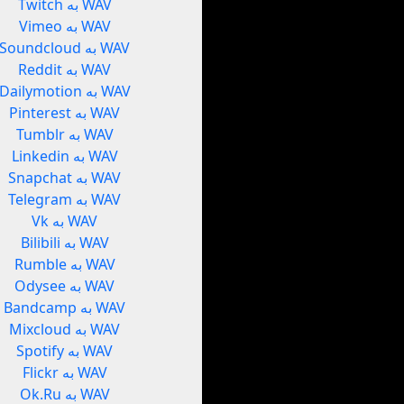
Twitch به WAV
Vimeo به WAV
Soundcloud به WAV
Reddit به WAV
Dailymotion به WAV
Pinterest به WAV
Tumblr به WAV
Linkedin به WAV
Snapchat به WAV
Telegram به WAV
Vk به WAV
Bilibili به WAV
Rumble به WAV
Odysee به WAV
Bandcamp به WAV
Mixcloud به WAV
Spotify به WAV
Flickr به WAV
Ok.Ru به WAV