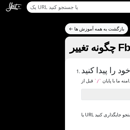
← بازگشت به همه آموزش ها
د را پیدا کنید
امنه ما با پایان
`/`