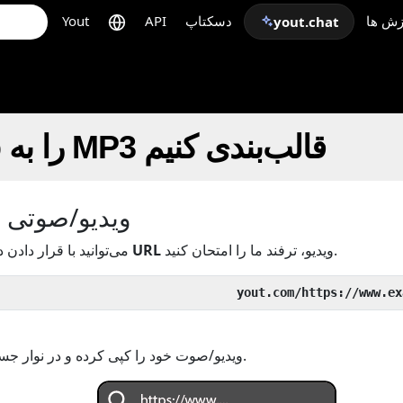
زش ها
دسکتاپ
API
Yout
yout.chat
چگونه تغییر Fb را به MP3 قالب‌بندی کنیم
ویدیو/صوتی خو
ویدیو، ترفند ما را امتحان کنید.
URL
قبل از
می‌توانید با قرار دادن د
یا URL ویدیو/صوت خود را کپی کرده و در نوار جستجو جایگذاری کنید.