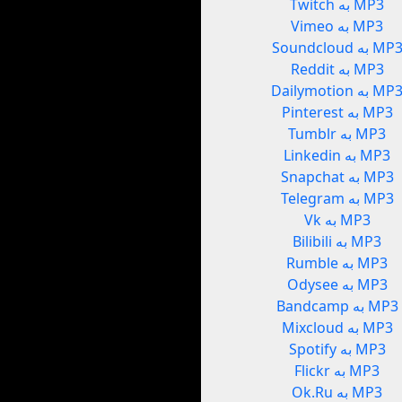
Twitch به MP3
Vimeo به MP3
Soundclou به MP3
Reddit به MP3
Dailymotio به MP3
Pinterest به MP3
Tumblr به MP3
Linkedin به MP3
Snapchat به MP3
Telegram به MP3
Vk به MP3
Bilibili به MP3
Rumble به MP3
Odysee به MP3
Bandcamp به MP3
Mixcloud به MP3
Spotify به MP3
Flickr به MP3
Ok.Ru به MP3