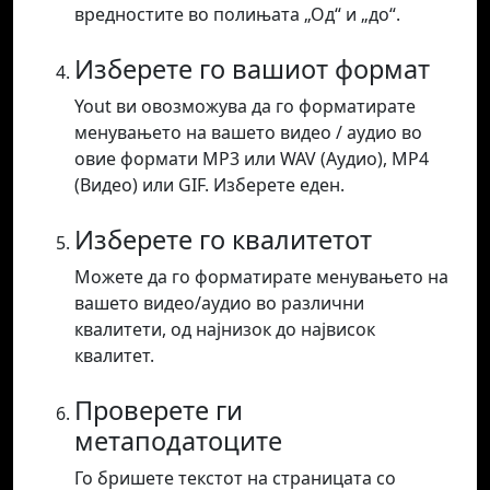
вредностите во полињата „Од“ и „до“.
Изберете го вашиот формат
Yout ви овозможува да го форматирате
менувањето на вашето видео / аудио во
овие формати MP3 или WAV (Аудио), MP4
(Видео) или GIF. Изберете еден.
Изберете го квалитетот
Можете да го форматирате менувањето на
вашето видео/аудио во различни
квалитети, од најнизок до највисок
квалитет.
Проверете ги
метаподатоците
Го бришете текстот на страницата со