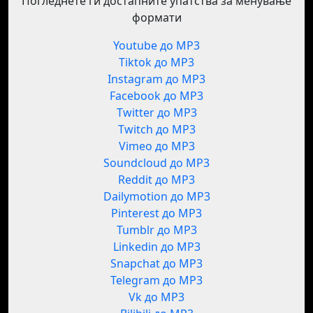
Погледнете ги достапните упатства за менување
формати
Youtube до MP3
Tiktok до MP3
Instagram до MP3
Facebook до MP3
Twitter до MP3
Twitch до MP3
Vimeo до MP3
Soundcloud до MP3
Reddit до MP3
Dailymotion до MP3
Pinterest до MP3
Tumblr до MP3
Linkedin до MP3
Snapchat до MP3
Telegram до MP3
Vk до MP3