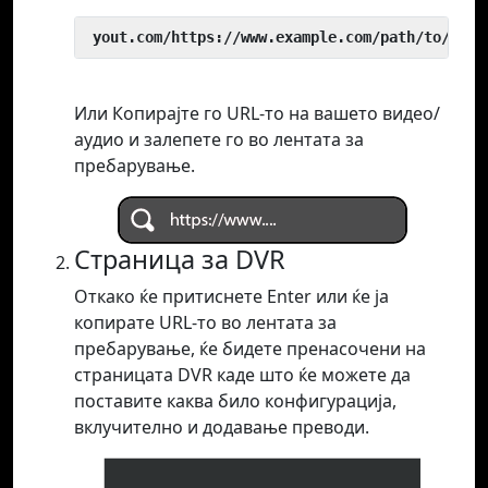
 yout.com/https://www.example.com/path/to/vide
Или Копирајте го URL-то на вашето видео/
аудио и залепете го во лентата за
пребарување.
Страница за DVR
Откако ќе притиснете Enter или ќе ја
копирате URL-то во лентата за
пребарување, ќе бидете пренасочени на
страницата DVR каде што ќе можете да
поставите каква било конфигурација,
вклучително и додавање преводи.