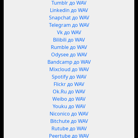
Tumblr до WAV
Linkedin до WAV
Snapchat до WAV
Telegram до WAV
Vk до WAV
Bilibili до WAV
Rumble до WAV
Odysee до WAV
Bandcamp до WAV
Mixcloud до WAV
Spotify до WAV
Flickr до WAV
Ok.Ru до WAV
Weibo до WAV
Youku до WAV
Niconico до WAV
Bitchute до WAV
Rutube до WAV
Peertube до WAV