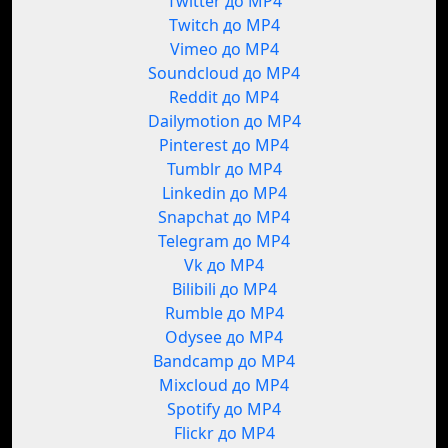
Twitter до MP4
Twitch до MP4
Vimeo до MP4
Soundcloud до MP4
Reddit до MP4
Dailymotion до MP4
Pinterest до MP4
Tumblr до MP4
Linkedin до MP4
Snapchat до MP4
Telegram до MP4
Vk до MP4
Bilibili до MP4
Rumble до MP4
Odysee до MP4
Bandcamp до MP4
Mixcloud до MP4
Spotify до MP4
Flickr до MP4