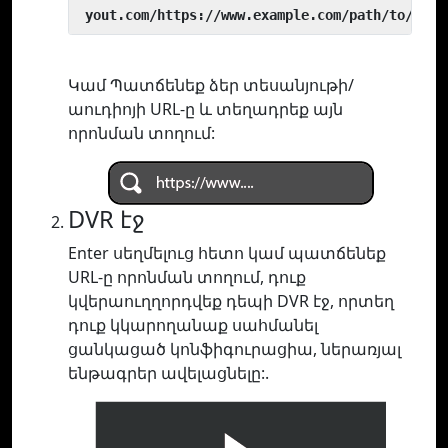
 yout.com/https://www.example.com/path/to/vide
Կամ Պատճենեք ձեր տեսանյութի/
աուդիոյի URL-ը և տեղադրեք այն
որոնման տողում:
DVR էջ
Enter սեղմելուց հետո կամ պատճենեք
URL-ը որոնման տողում, դուք
կվերաուղղորդվեք դեպի DVR էջ, որտեղ
դուք կկարողանաք սահմանել
ցանկացած կոնֆիգուրացիա, ներառյալ
ենթագրեր ավելացնելը:.