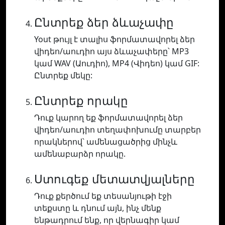
Ընտրեք ձեր ձևաչափը
Yout թույլ է տալիս ֆորմատավորել ձեր
վիդեո/աուդիո այս ձևաչափերը՝ MP3
կամ WAV (Աուդիո), MP4 (Վիդեո) կամ GIF:
Ընտրեք մեկը:
Ընտրեք որակը
Դուք կարող եք ֆորմատավորել ձեր
վիդեո/աուդիո տեղափոխումը տարբեր
որակներով՝ ամենացածրից մինչև
ամենաբարձր որակը.
Ստուգեք մետատվյալները
Դուք քերծում եք տեսանյութի էջի
տեքստը և դնում այն, ինչ մենք
ենթադրում ենք, որ վերնագիր կամ