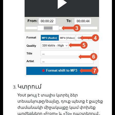
Կտրում
Yout թույլ է տալիս կտրել ձեր
տեսանյութը/ձայնը, դուք պետք է քաշեք
ժամանակի միջակայքը կամ փոխեք
արժեքները «From» և «To» դաշտերում:.