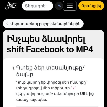
Գրանցվել
← Վերադառնալ բոլոր ձեռնարկներին
Ինչպես ձևավորել
shift Facebook to MP4
Գտեք ձեր տեսանյութը/
ձայնը
Դուք կարող եք փորձել մեր հնարքը՝
տեղադրելով մեր տիրույթը
`/`
վերջավորությամբ տեսանյութի
URL-ից
առաջ, այսպես.