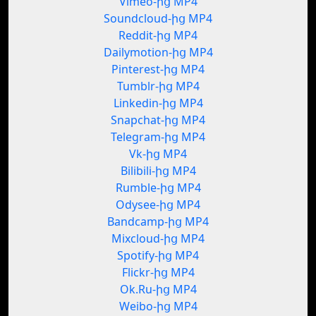
Vimeo-ից MP4
Soundcloud-ից MP4
Reddit-ից MP4
Dailymotion-ից MP4
Pinterest-ից MP4
Tumblr-ից MP4
Linkedin-ից MP4
Snapchat-ից MP4
Telegram-ից MP4
Vk-ից MP4
Bilibili-ից MP4
Rumble-ից MP4
Odysee-ից MP4
Bandcamp-ից MP4
Mixcloud-ից MP4
Spotify-ից MP4
Flickr-ից MP4
Ok.Ru-ից MP4
Weibo-ից MP4