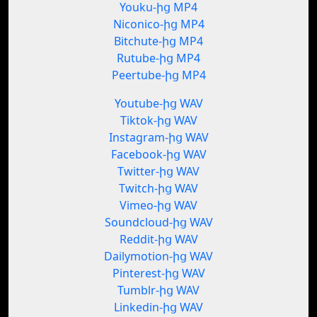
Youku-ից MP4
Niconico-ից MP4
Bitchute-ից MP4
Rutube-ից MP4
Peertube-ից MP4
Youtube-ից WAV
Tiktok-ից WAV
Instagram-ից WAV
Facebook-ից WAV
Twitter-ից WAV
Twitch-ից WAV
Vimeo-ից WAV
Soundcloud-ից WAV
Reddit-ից WAV
Dailymotion-ից WAV
Pinterest-ից WAV
Tumblr-ից WAV
Linkedin-ից WAV