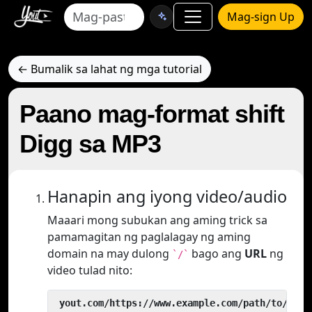
Mag-sign Up
← Bumalik sa lahat ng mga tutorial
Paano mag-format shift
Digg sa MP3
Hanapin ang iyong video/audio
Maaari mong subukan ang aming trick sa
pamamagitan ng paglalagay ng aming
domain na may dulong
bago ang
URL
ng
`/`
video tulad nito:
 yout.com/https://www.example.com/path/to/vide