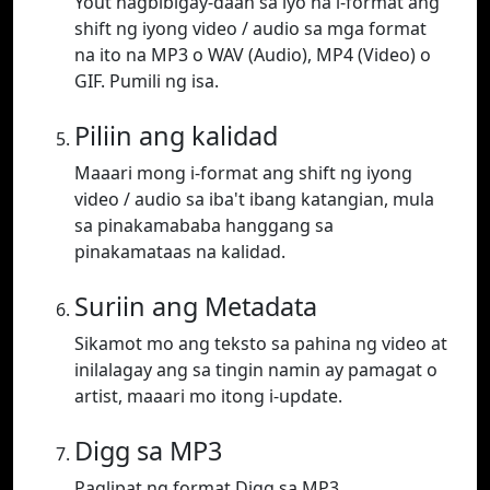
Yout nagbibigay-daan sa iyo na i-format ang
shift ng iyong video / audio sa mga format
na ito na MP3 o WAV (Audio), MP4 (Video) o
GIF. Pumili ng isa.
Piliin ang kalidad
Maaari mong i-format ang shift ng iyong
video / audio sa iba't ibang katangian, mula
sa pinakamababa hanggang sa
pinakamataas na kalidad.
Suriin ang Metadata
Sikamot mo ang teksto sa pahina ng video at
inilalagay ang sa tingin namin ay pamagat o
artist, maaari mo itong i-update.
Digg sa MP3
Paglipat ng format Digg sa MP3.