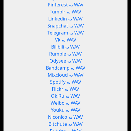
Pinterest به WAV
Tumblr به WAV
Linkedin به WAV
Snapchat به WAV
Telegram به WAV
Vk به WAV
Bilibili به WAV
Rumble به WAV
Odysee به WAV
Bandcamp به WAV
Mixcloud به WAV
Spotify به WAV
Flickr به WAV
Ok.Ru به WAV
Weibo به WAV
Youku به WAV
Niconico به WAV
Bitchute به WAV