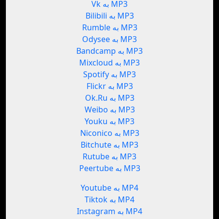
Vk به MP3
Bilibili به MP3
Rumble به MP3
Odysee به MP3
Bandcamp به MP3
Mixcloud به MP3
Spotify به MP3
Flickr به MP3
Ok.Ru به MP3
Weibo به MP3
Youku به MP3
Niconico به MP3
Bitchute به MP3
Rutube به MP3
Peertube به MP3
Youtube به MP4
Tiktok به MP4
Instagram به MP4