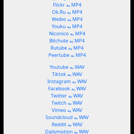
Flickr به MP4
Ok.Ru به MP4
Weibo به MP4
Youku به MP4
Niconico به MP4
Bitchute به MP4
Rutube به MP4
Peertube به MP4
Youtube به WAV
Tiktok به WAV
Instagram به WAV
Facebook به WAV
Twitter به WAV
Twitch به WAV
Vimeo به WAV
Soundcloud به WAV
Reddit به WAV
Dailymotion به WAV