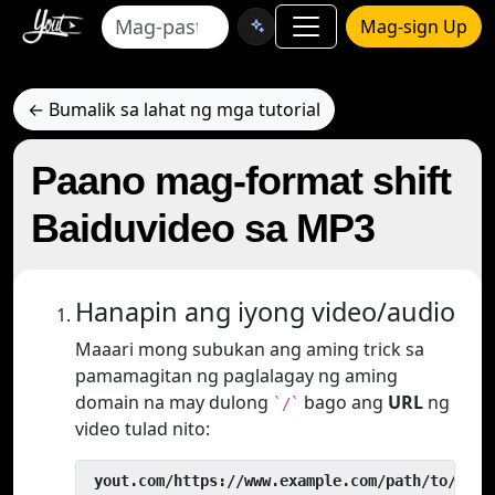
Mag-sign Up
← Bumalik sa lahat ng mga tutorial
Paano mag-format shift
Baiduvideo sa MP3
Hanapin ang iyong video/audio
Maaari mong subukan ang aming trick sa
pamamagitan ng paglalagay ng aming
domain na may dulong
bago ang
URL
ng
`/`
video tulad nito:
 yout.com/https://www.example.com/path/to/vide