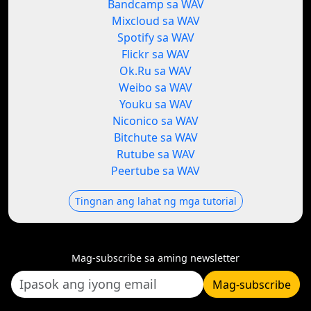
Bandcamp sa WAV
Mixcloud sa WAV
Spotify sa WAV
Flickr sa WAV
Ok.Ru sa WAV
Weibo sa WAV
Youku sa WAV
Niconico sa WAV
Bitchute sa WAV
Rutube sa WAV
Peertube sa WAV
Tingnan ang lahat ng mga tutorial
Mag-subscribe sa aming newsletter
Mag-subscribe