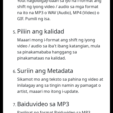
Yout nagbibigay-daan sa iyo na i-format ang
shift ng iyong video / audio sa mga format
na ito na MP3 o WAV (Audio), MP4 (Video) o
GIF. Pumili ng isa.
Piliin ang kalidad
Maaari mong i-format ang shift ng iyong
video / audio sa iba't ibang katangian, mula
sa pinakamababa hanggang sa
pinakamataas na kalidad.
Suriin ang Metadata
Sikamot mo ang teksto sa pahina ng video at
inilalagay ang sa tingin namin ay pamagat o
artist, maaari mo itong i-update.
Baiduvideo sa MP3
Paglipat ng format Baiduvideo sa MP3.