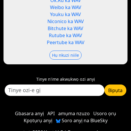
Ok.Ru ka WAV
Weibo ka WAV
Youku ka WAV
Niconico ka WAV
Bitchute ka WAV
Rutube ka WAV
Peertube ka WAV
Hụ nkuzi niile
Tinye n'ime akwụkwọ ozi anyị
Bipụta
Gbasara anyị
API
amụma nzuzo
Usoro ọrụ
Kpọtụrụ anyị
Soro anyị na BlueSky