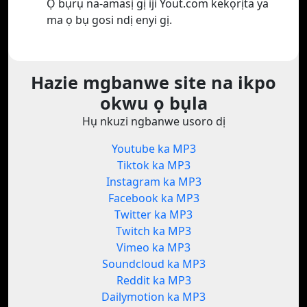
Ọ bụrụ na-amasị gị iji Yout.com kekọrịta ya
ma ọ bụ gosi ndị enyi gị.
Hazie mgbanwe site na ikpo
okwu ọ bụla
Hụ nkuzi ngbanwe usoro dị
Youtube ka MP3
Tiktok ka MP3
Instagram ka MP3
Facebook ka MP3
Twitter ka MP3
Twitch ka MP3
Vimeo ka MP3
Soundcloud ka MP3
Reddit ka MP3
Dailymotion ka MP3