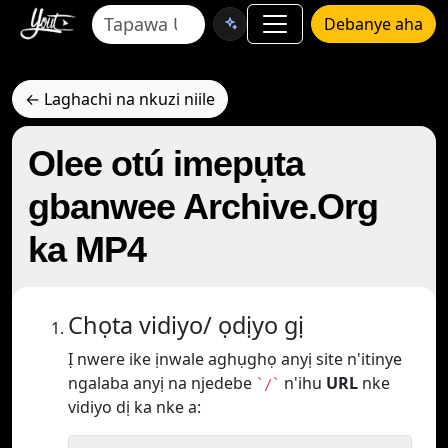
Debanye aha
← Laghachi na nkuzi niile
Olee otú imepụta
gbanwee Archive.Org
ka MP4
Chọta vidiyo/ ọdịyo gị
Ị nwere ike ịnwale aghụghọ anyị site n'itinye
ngalaba anyị na njedebe
n'ihu
URL
nke
`/`
vidiyo dị ka nke a: