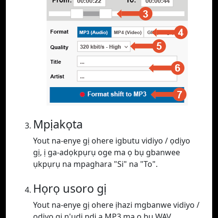
Mpịakọta
Yout na-enye gị ohere igbutu vidiyo / ọdịyo
gị, ị ga-adọkpụrụ oge ma ọ bụ gbanwee
ụkpụrụ na mpaghara "Si" na "To".
Họrọ usoro gị
Yout na-enye gị ohere ịhazi mgbanwe vidiyo /
ọdịyo gị n'ụdị ndị a MP3 ma ọ bụ WAV