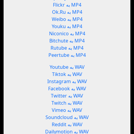
Flickr به MP4
Ok.Ru به MP4
Weibo به MP4
Youku به MP4
Niconico به MP4
Bitchute به MP4
Rutube به MP4
Peertube به MP4
Youtube به WAV
Tiktok به WAV
Instagram به WAV
Facebook به WAV
Twitter به WAV
Twitch به WAV
Vimeo به WAV
Soundcloud به WAV
Reddit به WAV
Dailymotion به WAV