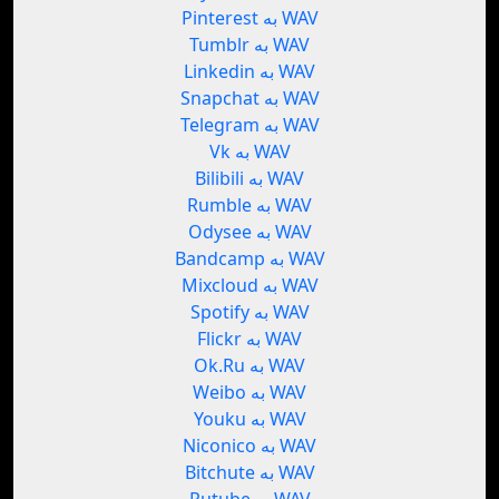
Pinterest به WAV
Tumblr به WAV
Linkedin به WAV
Snapchat به WAV
Telegram به WAV
Vk به WAV
Bilibili به WAV
Rumble به WAV
Odysee به WAV
Bandcamp به WAV
Mixcloud به WAV
Spotify به WAV
Flickr به WAV
Ok.Ru به WAV
Weibo به WAV
Youku به WAV
Niconico به WAV
Bitchute به WAV