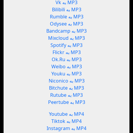
Vk به MP3
Bilibili به MP3
Rumble به MP3
Odysee به MP3
Bandcamp به MP3
Mixcloud به MP3
Spotify به MP3
Flickr به MP3
Ok.Ru به MP3
Weibo به MP3
Youku به MP3
Niconico به MP3
Bitchute به MP3
Rutube به MP3
Peertube به MP3
Youtube به MP4
Tiktok به MP4
Instagram به MP4