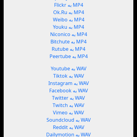
Flickr به MP4
Ok.Ru به MP4
Weibo به MP4
Youku به MP4
Niconico به MP4
Bitchute به MP4
Rutube به MP4
Peertube به MP4
Youtube به WAV
Tiktok به WAV
Instagram به WAV
Facebook به WAV
Twitter به WAV
Twitch به WAV
Vimeo به WAV
Soundcloud به WAV
Reddit به WAV
Dailymotion به WAV