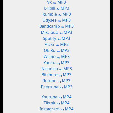
Vk به MP3
Bilibili به MP3
Rumble به MP3
Odysee به MP3
Bandcamp به MP3
Mixcloud به MP3
Spotify به MP3
Flickr به MP3
Ok.Ru به MP3
Weibo به MP3
Youku به MP3
Niconico به MP3
Bitchute به MP3
Rutube به MP3
Peertube به MP3
Youtube به MP4
Tiktok به MP4
Instagram به MP4