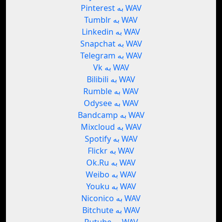
Pinterest به WAV
Tumblr به WAV
Linkedin به WAV
Snapchat به WAV
Telegram به WAV
Vk به WAV
Bilibili به WAV
Rumble به WAV
Odysee به WAV
Bandcamp به WAV
Mixcloud به WAV
Spotify به WAV
Flickr به WAV
Ok.Ru به WAV
Weibo به WAV
Youku به WAV
Niconico به WAV
Bitchute به WAV