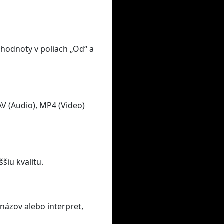
 hodnoty v poliach „Od“ a
V (Audio), MP4 (Video)
šiu kvalitu.
názov alebo interpret,