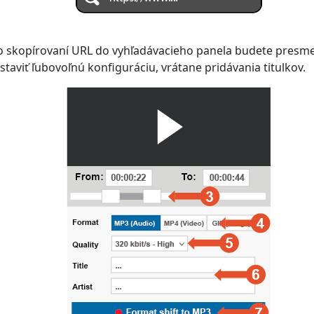
bo skopírovaní URL do vyhľadávacieho panela budete presm
taviť ľubovoľnú konfiguráciu, vrátane pridávania titulkov.