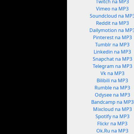
Twitch na MP3
Vimeo na MP3
Soundcloud na MP
Reddit na MP3
Dailymotion na MP
Pinterest na MP3
Tumblr na MP3
Linkedin na MP3
Snapchat na MP3
Telegram na MP3
Vk na MP3
Bilibili na MP3
Rumble na MP3
Odysee na MP3
Bandcamp na MP3
Mixcloud na MP3
Spotify na MP3
Flickr na MP3
Ok.Ru na MP3