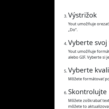
Výstrižok
Yout umožňuje orezať 
„Do“.
Vyberte svoj
Yout umožňuje formát
alebo GIF. Vyberte si j
Vyberte kval
Môžete formátovať posu
Skontrolujte
Môžete zoškrabať text
môžete to aktualizova