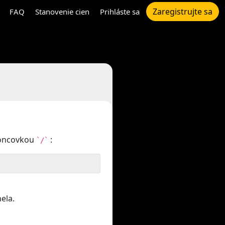
Zaregistrujte sa
FAQ
Stanovenie cien
Prihláste sa
koncovkou
:
`/`
ela.