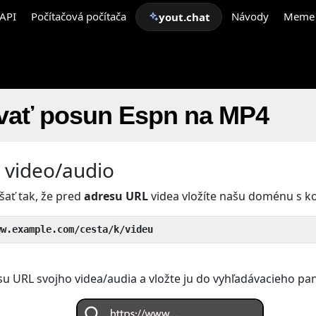
API
Počítačová počítača
Návody
Meme
yout.chat
vať posun Espn na MP4
e video/audio
šať tak, že pred
adresu URL
videa vložíte našu doménu s 
ww.example.com/cesta/k/videu
su URL svojho videa/audia a vložte ju do vyhľadávacieho pan