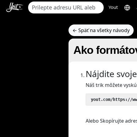
Yout
← Späť na všetky návody
Ako formáto
Nájdite svoj
Náš trik môžete vyskú
 yout.com/https://w
Alebo Skopírujte adre