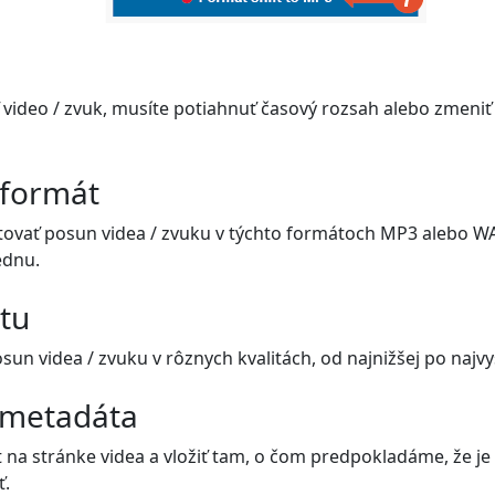
video / zvuk, musíte potiahnuť časový rozsah alebo zmeniť
 formát
ovať posun videa / zvuku v týchto formátoch MP3 alebo WA
ednu.
itu
n videa / zvuku v rôznych kvalitách, od najnižšej po najvyš
 metadáta
 na stránke videa a vložiť tam, o čom predpokladáme, že je 
ť.