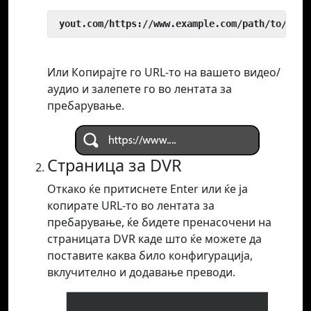
 yout.com/https://www.example.com/path/to/vide
Или Копирајте го URL-то на вашето видео/
аудио и залепете го во лентата за
пребарување.
Страница за DVR
Откако ќе притиснете Enter или ќе ја
копирате URL-то во лентата за
пребарување, ќе бидете пренасочени на
страницата DVR каде што ќе можете да
поставите каква било конфигурација,
вклучително и додавање преводи.