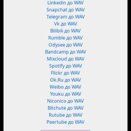
Linkedin до WAV
Snapchat до WAV
Telegram до WAV
Vk до WAV
Bilibili до WAV
Rumble до WAV
Odysee до WAV
Bandcamp до WAV
Mixcloud до WAV
Spotify до WAV
Flickr до WAV
Ok.Ru до WAV
Weibo до WAV
Youku до WAV
Niconico до WAV
Bitchute до WAV
Rutube до WAV
Peertube до WAV