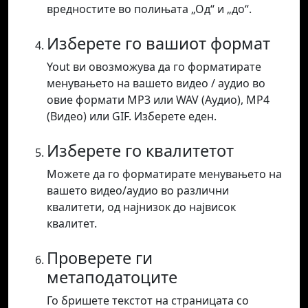
вредностите во полињата „Од“ и „до“.
Изберете го вашиот формат
Yout ви овозможува да го форматирате
менувањето на вашето видео / аудио во
овие формати MP3 или WAV (Аудио), MP4
(Видео) или GIF. Изберете еден.
Изберете го квалитетот
Можете да го форматирате менувањето на
вашето видео/аудио во различни
квалитети, од најнизок до највисок
квалитет.
Проверете ги
метаподатоците
Го бришете текстот на страницата со