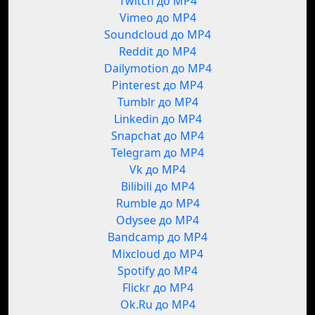
Twitch до MP4
Vimeo до MP4
Soundcloud до MP4
Reddit до MP4
Dailymotion до MP4
Pinterest до MP4
Tumblr до MP4
Linkedin до MP4
Snapchat до MP4
Telegram до MP4
Vk до MP4
Bilibili до MP4
Rumble до MP4
Odysee до MP4
Bandcamp до MP4
Mixcloud до MP4
Spotify до MP4
Flickr до MP4
Ok.Ru до MP4