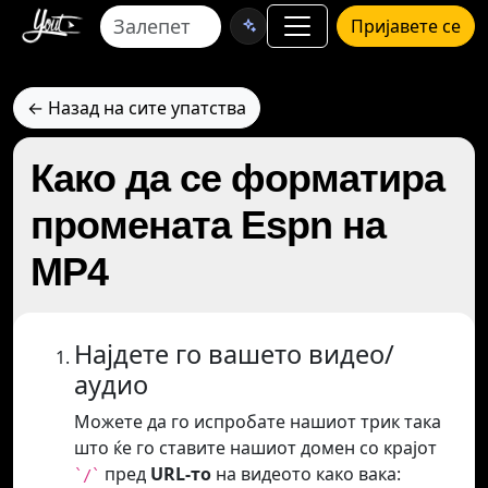
Пријавете се
← Назад на сите упатства
Како да се форматира
промената Espn на
MP4
Најдете го вашето видео/
аудио
Можете да го испробате нашиот трик така
што ќе го ставите нашиот домен со крајот
пред
URL-то
на видеото како вака:
`/`