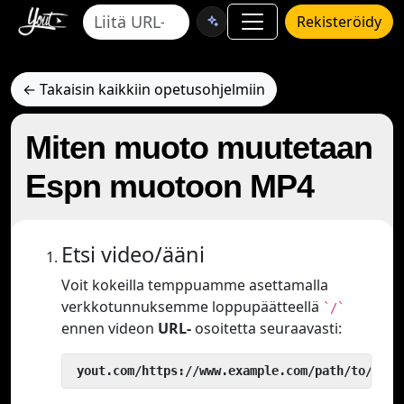
Rekisteröidy
← Takaisin kaikkiin opetusohjelmiin
Miten muoto muutetaan
Espn muotoon MP4
Etsi video/ääni
Voit kokeilla temppuamme asettamalla
verkkotunnuksemme loppupäätteellä
`/`
ennen videon
URL-
osoitetta seuraavasti:
 yout.com/https://www.example.com/path/to/vide