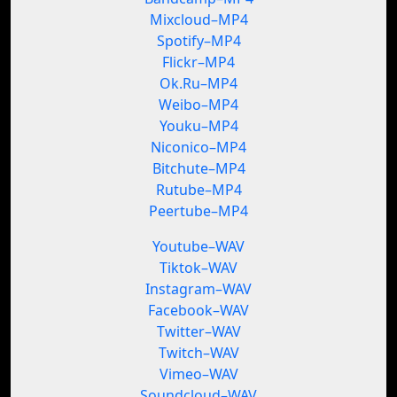
Mixcloud–MP4
Spotify–MP4
Flickr–MP4
Ok.Ru–MP4
Weibo–MP4
Youku–MP4
Niconico–MP4
Bitchute–MP4
Rutube–MP4
Peertube–MP4
Youtube–WAV
Tiktok–WAV
Instagram–WAV
Facebook–WAV
Twitter–WAV
Twitch–WAV
Vimeo–WAV
Soundcloud–WAV