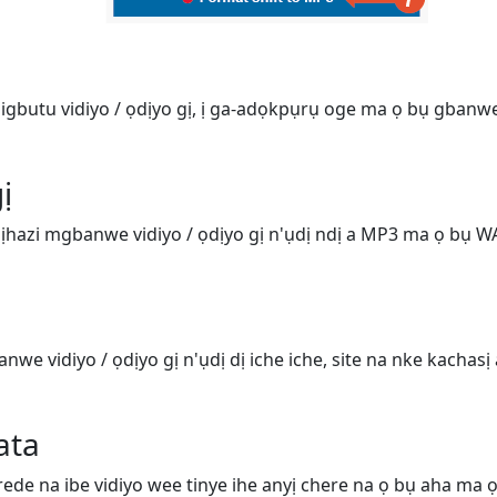
 igbutu vidiyo / ọdịyo gị, ị ga-adọkpụrụ oge ma ọ bụ gba
ị
 ịhazi mgbanwe vidiyo / ọdịyo gị n'ụdị ndị a MP3 ma ọ bụ W
nwe vidiyo / ọdịyo gị n'ụdị dị iche iche, site na nke kachasị
ata
de na ibe vidiyo wee tinye ihe anyị chere na ọ bụ aha ma ọ 