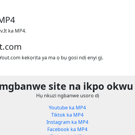
 MP4
.It ka MP4.
ut.com
 Yout.com kekọrịta ya ma ọ bụ gosi ndị enyi gị.
 mgbanwe site na ikpo okwu 
Hụ nkuzi ngbanwe usoro dị
Youtube ka MP4
Tiktok ka MP4
Instagram ka MP4
Facebook ka MP4