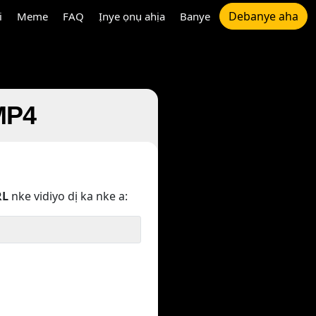
Debanye aha
i
Meme
FAQ
Ịnye ọnụ ahịa
Banye
 MP4
RL
nke vidiyo dị ka nke a: