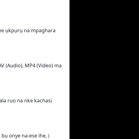
nwee ụkpụrụ na mpaghara
AV (Audio), MP4 (Video) ma
 ala ruo na nke kachasị
bụ onye na-ese ihe, ị