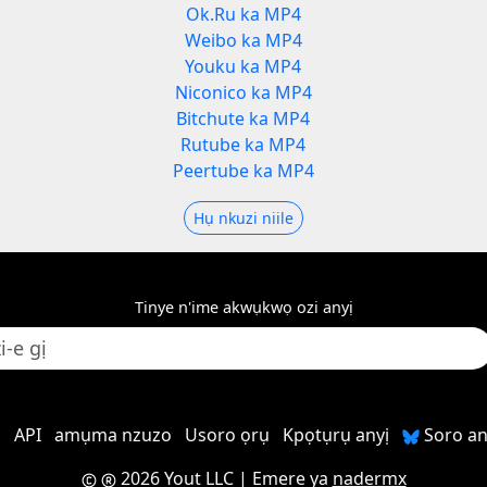
Ok.Ru ka MP4
Weibo ka MP4
Youku ka MP4
Niconico ka MP4
Bitchute ka MP4
Rutube ka MP4
Peertube ka MP4
Hụ nkuzi niile
Tinye n'ime akwụkwọ ozi anyị
ị
API
amụma nzuzo
Usoro ọrụ
Kpọtụrụ anyị
Soro an
2026 Yout LLC
| Emere ya
nadermx