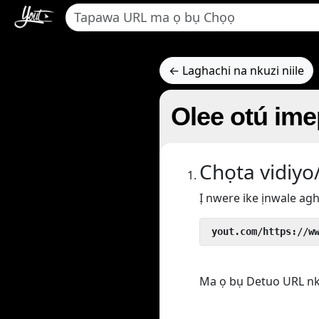
← Laghachi na nkuzi niile
Olee otú ime
Chọta vidiyo/
Ị nwere ike ịnwale agh
 yout.com/https://w
Ma ọ bụ Detuo URL nke