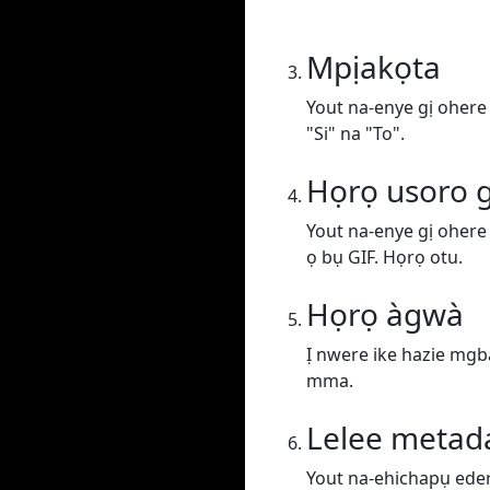
Mpịakọta
Yout na-enye gị ohere
"Si" na "To".
Họrọ usoro g
Yout na-enye gị ohere
ọ bụ GIF. Họrọ otu.
Họrọ àgwà
Ị nwere ike hazie mgba
mma.
Lelee metad
Yout na-ehichapụ edere