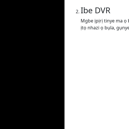
Ibe DVR
Mgbe ịpịrị tinye ma ọ
ịtọ nhazi ọ bụla, gụn