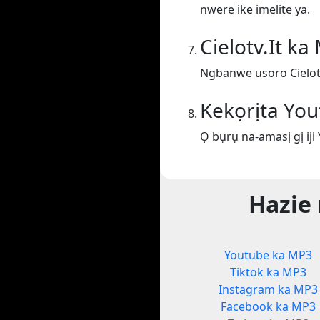
nwere ike imelite ya.
Cielotv.It ka
Ngbanwe usoro Cielotv
Kekọrịta Yo
Ọ bụrụ na-amasị gị iji
Hazie
Youtube ka MP3
Tiktok ka MP3
Instagram ka MP3
Facebook ka MP3