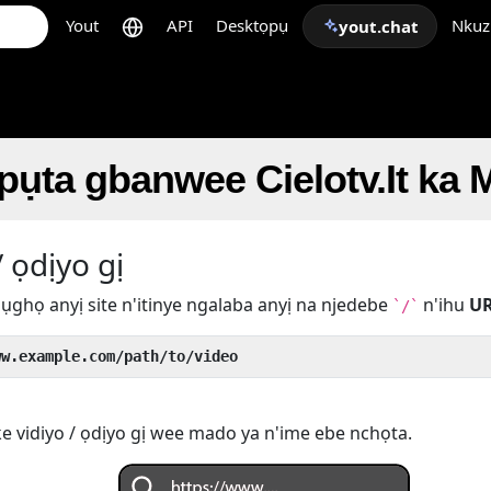
Yout
API
Desktọpụ
Nkuz
yout.chat
pụta gbanwee Cielotv.It ka
 ọdịyo gị
ụghọ anyị site n'itinye ngalaba anyị na njedebe
n'ihu
U
`/`
ww.example.com/path/to/video
 vidiyo / ọdịyo gị wee mado ya n'ime ebe nchọta.