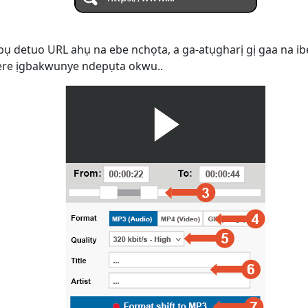
 bụ detuo URL ahụ na ebe nchọta, a ga-atụgharị gị gaa na ib
yere ịgbakwunye ndepụta okwu..