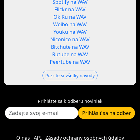
Spotify na WAV
Flickr na WAV
Ok.Ru na WAV
Weibo na WAV
Youku na WAV
Niconico na WAV
Bitchute na WAV
Rutube na WAV
Peertube na WAV
Pozrite si všetky návody
Prihláste sa k odberu noviniek
Prihlásiť sa na odber
O nás
API
Zásady ochrany osobných údajov