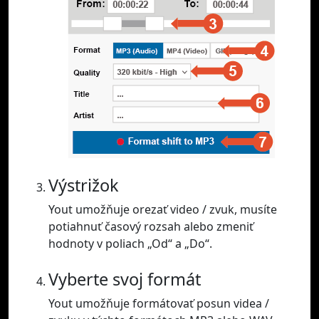
Výstrižok
Yout umožňuje orezať video / zvuk, musíte
potiahnuť časový rozsah alebo zmeniť
hodnoty v poliach „Od“ a „Do“.
Vyberte svoj formát
Yout umožňuje formátovať posun videa /