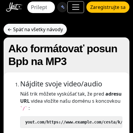
Zaregistrujte sa
← Späť na všetky návody
Ako formátovať posun
Bpb na MP3
Nájdite svoje video/audio
Náš trik môžete vyskúšať tak, že pred
adresu
URL
videa vložíte našu doménu s koncovkou
:
`/`
 yout.com/https://www.example.com/cesta/k/vide