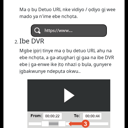
Ma ọ bụ Detuo URL nke vidiyo / ọdịyo gị wee
mado ya n'ime ebe nchọta.
Ibe DVR
Mgbe ịpịrị tinye ma ọ bụ detuo URL ahụ na
ebe nchọta, a ga-atụgharị gị gaa na ibe DVR
ebe ị ga-enwe ike ịtọ nhazi ọ bụla, gụnyere
ịgbakwunye ndepụta okwu..