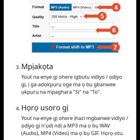
Mpịakọta
Yout na-enye gị ohere igbutu vidiyo / ọdịyo
gị, ị ga-adọkpụrụ oge ma ọ bụ gbanwee
ụkpụrụ na mpaghara "Si" na "To".
Họrọ usoro gị
Yout na-enye gị ohere ịhazi mgbanwe vidiyo /
ọdịyo gị n'ụdị ndị a MP3 ma ọ bụ WAV
(Audio), MP4 (Video) ma ọ bụ GIF. Họrọ otu.