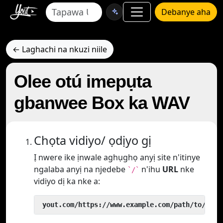
Debanye aha
← Laghachi na nkuzi niile
Olee otú imepụta
gbanwee Box ka WAV
Chọta vidiyo/ ọdịyo gị
Ị nwere ike ịnwale aghụghọ anyị site n'itinye
ngalaba anyị na njedebe
n'ihu
URL
nke
`/`
vidiyo dị ka nke a:
 yout.com/https://www.example.com/path/to/vide