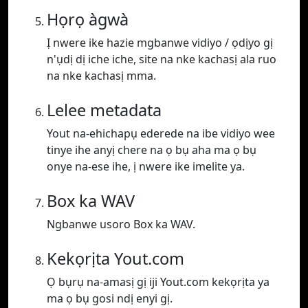
Họrọ àgwà
Ị nwere ike hazie mgbanwe vidiyo / ọdịyo gị
n'ụdị dị iche iche, site na nke kachasị ala ruo
na nke kachasị mma.
Lelee metadata
Yout na-ehichapụ ederede na ibe vidiyo wee
tinye ihe anyị chere na ọ bụ aha ma ọ bụ
onye na-ese ihe, ị nwere ike imelite ya.
Box ka WAV
Ngbanwe usoro Box ka WAV.
Kekọrịta Yout.com
Ọ bụrụ na-amasị gị iji Yout.com kekọrịta ya
ma ọ bụ gosi ndị enyi gị.