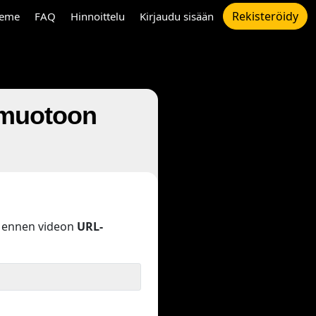
Rekisteröidy
eme
FAQ
Hinnoittelu
Kirjaudu sisään
 muotoon
ennen videon
URL-