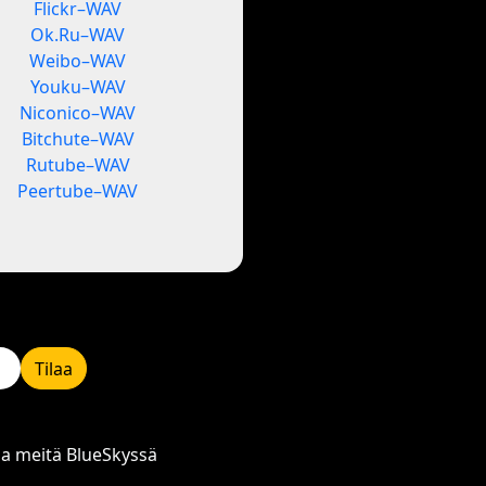
Flickr–WAV
Ok.Ru–WAV
Weibo–WAV
Youku–WAV
Niconico–WAV
Bitchute–WAV
Rutube–WAV
Peertube–WAV
Tilaa
a meitä BlueSkyssä