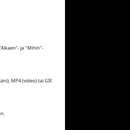
"Alkaen"- ja "Mihin"-
i), MP4 (video) tai GIF.
un.