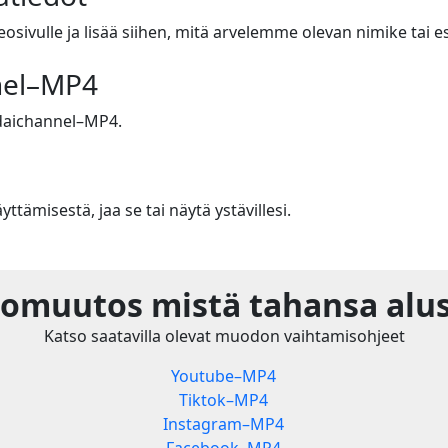
eosivulle ja lisää siihen, mitä arvelemme olevan nimike tai esi
nel–MP4
aichannel–MP4.
m
yttämisestä, jaa se tai näytä ystävillesi.
omuutos mistä tahansa alus
Katso saatavilla olevat muodon vaihtamisohjeet
Youtube–MP4
Tiktok–MP4
Instagram–MP4