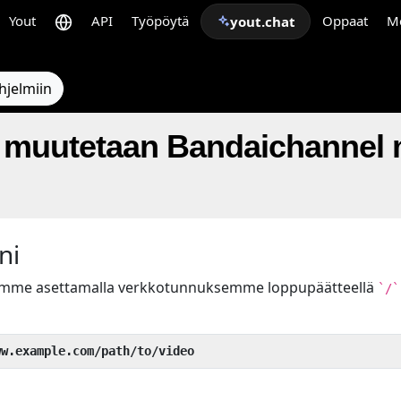
Yout
API
Työpöytä
Oppaat
M
yout.chat
hjelmiin
 muutetaan Bandaichannel
ni
uamme asettamalla verkkotunnuksemme loppupäätteellä
`/`
ww.example.com/path/to/video