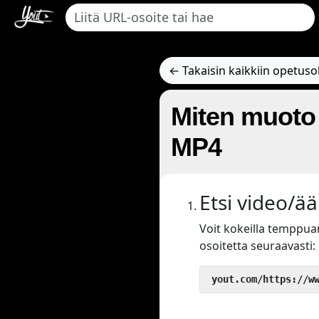
← Takaisin kaikkiin opetuso
Miten muoto
MP4
Etsi video/ää
Voit kokeilla tempp
osoitetta seuraavasti:
 yout.com/https://w