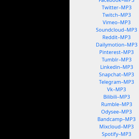
Facebook–MP3
Twitter–MP3
Twitch–MP3
Vimeo–MP3
Soundcloud–MP3
Reddit–MP3
Dailymotion–MP3
Pinterest–MP3
Tumblr–MP3
Linkedin–MP3
Snapchat–MP3
Telegram–MP3
Vk–MP3
Bilibili–MP3
Rumble–MP3
Odysee–MP3
Bandcamp–MP3
Mixcloud–MP3
Spotify–MP3