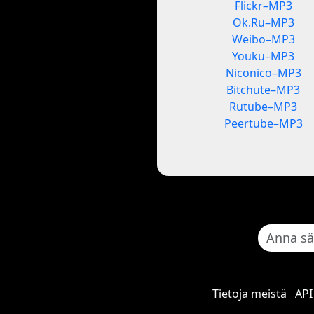
Flickr–MP3
Ok.Ru–MP3
Weibo–MP3
Youku–MP3
Niconico–MP3
Bitchute–MP3
Rutube–MP3
Peertube–MP3
Tietoja meistä
API