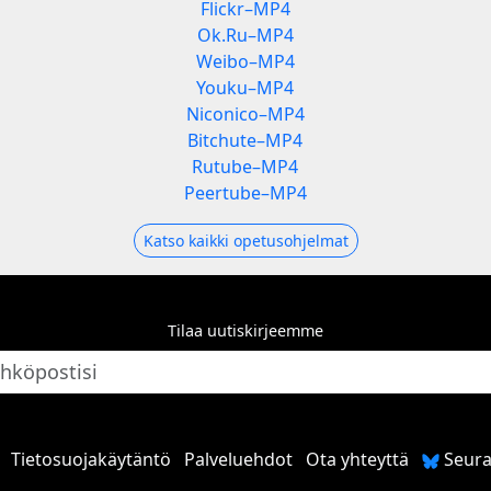
Flickr–MP4
Ok.Ru–MP4
Weibo–MP4
Youku–MP4
Niconico–MP4
Bitchute–MP4
Rutube–MP4
Peertube–MP4
Katso kaikki opetusohjelmat
Tilaa uutiskirjeemme
Tietosuojakäytäntö
Palveluehdot
Ota yhteyttä
Seura