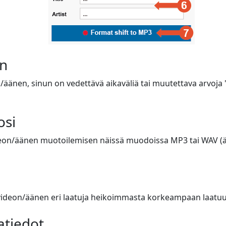
n
n/äänen, sinun on vedettävä aikaväliä tai muutettava arvoja 
osi
eon/äänen muotoilemisen näissä muodoissa MP3 tai WAV (ään
ä videon/äänen eri laatuja heikoimmasta korkeampaan laatu
atiedot