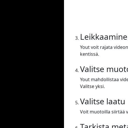
Leikkaamine
Yout voit rajata video
kentissä.
Valitse muot
Yout mahdollistaa vid
Valitse yksi.
Valitse laatu
Voit muotoilla siirtä
Tarkista met