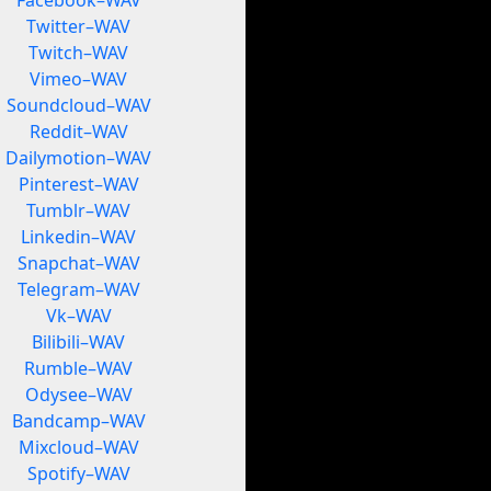
Facebook–WAV
Twitter–WAV
Twitch–WAV
Vimeo–WAV
Soundcloud–WAV
Reddit–WAV
Dailymotion–WAV
Pinterest–WAV
Tumblr–WAV
Linkedin–WAV
Snapchat–WAV
Telegram–WAV
Vk–WAV
Bilibili–WAV
Rumble–WAV
Odysee–WAV
Bandcamp–WAV
Mixcloud–WAV
Spotify–WAV