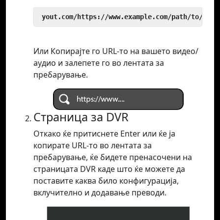
 yout.com/https://www.example.com/path/to/vide
Или Копирајте го URL-то на вашето видео/
аудио и залепете го во лентата за
пребарување.
Страница за DVR
Откако ќе притиснете Enter или ќе ја
копирате URL-то во лентата за
пребарување, ќе бидете пренасочени на
страницата DVR каде што ќе можете да
поставите каква било конфигурација,
вклучително и додавање преводи.