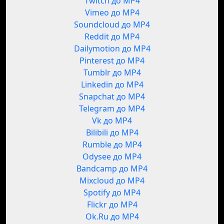
Twitch до MP4
Vimeo до MP4
Soundcloud до MP4
Reddit до MP4
Dailymotion до MP4
Pinterest до MP4
Tumblr до MP4
Linkedin до MP4
Snapchat до MP4
Telegram до MP4
Vk до MP4
Bilibili до MP4
Rumble до MP4
Odysee до MP4
Bandcamp до MP4
Mixcloud до MP4
Spotify до MP4
Flickr до MP4
Ok.Ru до MP4