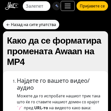
Пријавете се
← Назад на сите упатства
Како да се форматира
промената Awaan на
MP4
Најдете го вашето видео/
аудио
Можете да го испробате нашиот трик така
што ќе го ставите нашиот домен со крајот
пред
URL-то
на видеото како вака:
`/`