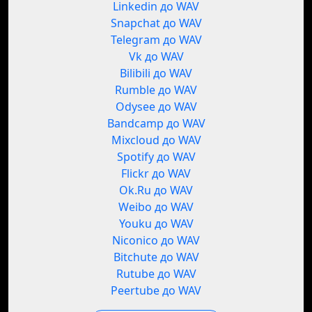
Linkedin до WAV
Snapchat до WAV
Telegram до WAV
Vk до WAV
Bilibili до WAV
Rumble до WAV
Odysee до WAV
Bandcamp до WAV
Mixcloud до WAV
Spotify до WAV
Flickr до WAV
Ok.Ru до WAV
Weibo до WAV
Youku до WAV
Niconico до WAV
Bitchute до WAV
Rutube до WAV
Peertube до WAV