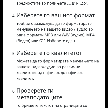
вредностите во полињата „Од“ и „до“.
Изберете го вашиот формат
Yout ви овозможува да го форматирате
менувањето на вашето видео / аудио во
овие формати MP3 или WAV (Аудио), MP4
(Видео) или GIF. Изберете еден.
Изберете го квалитетот
Можете да го форматирате менувањето на
вашето видео/аудио во различни
квалитети, од најнизок до највисок
квалитет.
Проверете ги
метаподатоците
Го бришете текстот на страницата со