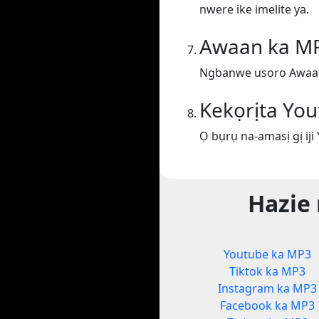
nwere ike imelite ya.
Awaan ka M
Ngbanwe usoro Awaa
Kekọrịta Yo
Ọ bụrụ na-amasị gị iji
Hazie
Youtube ka MP3
Tiktok ka MP3
Instagram ka MP3
Facebook ka MP3