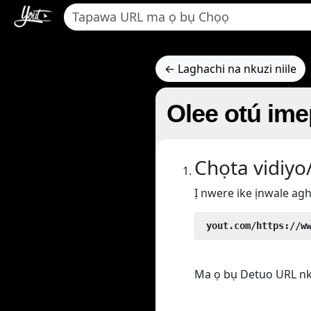
← Laghachi na nkuzi niile
Olee otú im
Chọta vidiyo/
Ị nwere ike ịnwale agh
 yout.com/https://w
Ma ọ bụ Detuo URL nke