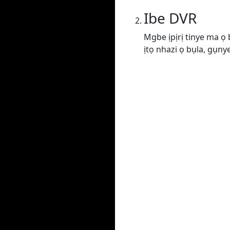
Ibe DVR
Mgbe ịpịrị tinye ma ọ
ịtọ nhazi ọ bụla, gụn