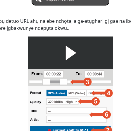
 bụ detuo URL ahụ na ebe nchọta, a ga-atụgharị gị gaa na ib
yere ịgbakwunye ndepụta okwu..