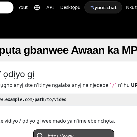
Yout
API
Desktọpụ
Nkuz
yout.chat
epụta gbanwee Awaan ka M
 ọdịyo gị
ụghọ anyị site n'itinye ngalaba anyị na njedebe
n'ihu
U
`/`
ww.example.com/path/to/video
 vidiyo / ọdịyo gị wee mado ya n'ime ebe nchọta.