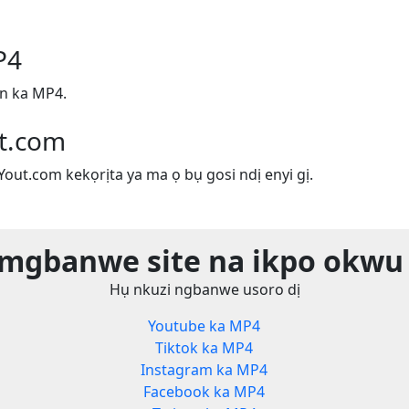
P4
n ka MP4.
ut.com
 Yout.com kekọrịta ya ma ọ bụ gosi ndị enyi gị.
 mgbanwe site na ikpo okwu 
Hụ nkuzi ngbanwe usoro dị
Youtube ka MP4
Tiktok ka MP4
Instagram ka MP4
Facebook ka MP4