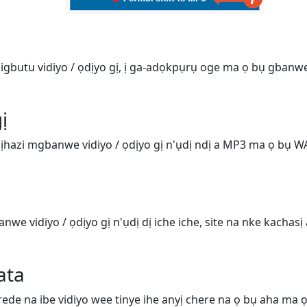
 igbutu vidiyo / ọdịyo gị, ị ga-adọkpụrụ oge ma ọ bụ gba
ị
 ịhazi mgbanwe vidiyo / ọdịyo gị n'ụdị ndị a MP3 ma ọ bụ W
nwe vidiyo / ọdịyo gị n'ụdị dị iche iche, site na nke kachasị
ata
de na ibe vidiyo wee tinye ihe anyị chere na ọ bụ aha ma ọ 