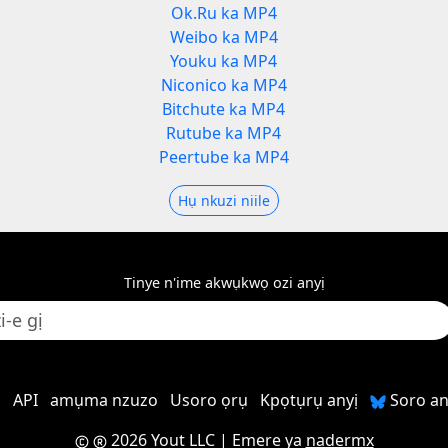
Ok.Ru ka MP4
Weibo ka MP4
Youku ka MP4
Niconico ka MP4
Bitchute ka MP4
Rutube ka MP4
Peertube ka MP4
Hụ nkuzi niile
Tinye n'ime akwụkwọ ozi anyị
ị
API
amụma nzuzo
Usoro ọrụ
Kpọtụrụ anyị
Soro an
2026 Yout LLC
| Emere ya
nadermx