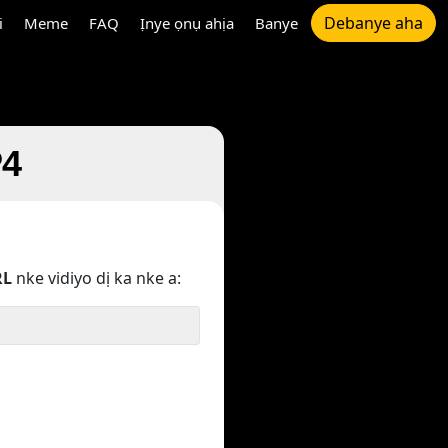
Debanye aha
i
Meme
FAQ
Ịnye ọnụ ahịa
Banye
P4
RL
nke vidiyo dị ka nke a: