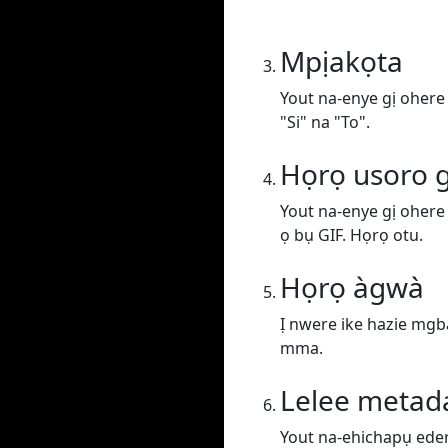
Mpịakọta
Yout na-enye gị ohere
"Si" na "To".
Họrọ usoro g
Yout na-enye gị ohere
ọ bụ GIF. Họrọ otu.
Họrọ àgwà
Ị nwere ike hazie mgba
mma.
Lelee metad
Yout na-ehichapụ edere