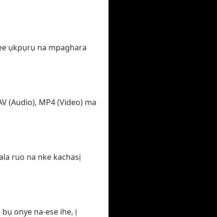
nwee ụkpụrụ na mpaghara
AV (Audio), MP4 (Video) ma
 ala ruo na nke kachasị
bụ onye na-ese ihe, ị