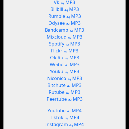
Vk به MP3
Bilibili به MP3
Rumble به MP3
Odysee به MP3
Bandcamp به MP3
Mixcloud به MP3
Spotify به MP3
Flickr به MP3
Ok.Ru به MP3
Weibo به MP3
Youku به MP3
Niconico به MP3
Bitchute به MP3
Rutube به MP3
Peertube به MP3
Youtube به MP4
Tiktok به MP4
Instagram به MP4