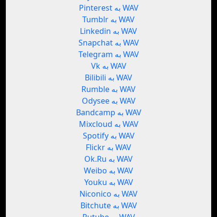
Pinterest به WAV
Tumblr به WAV
Linkedin به WAV
Snapchat به WAV
Telegram به WAV
Vk به WAV
Bilibili به WAV
Rumble به WAV
Odysee به WAV
Bandcamp به WAV
Mixcloud به WAV
Spotify به WAV
Flickr به WAV
Ok.Ru به WAV
Weibo به WAV
Youku به WAV
Niconico به WAV
Bitchute به WAV