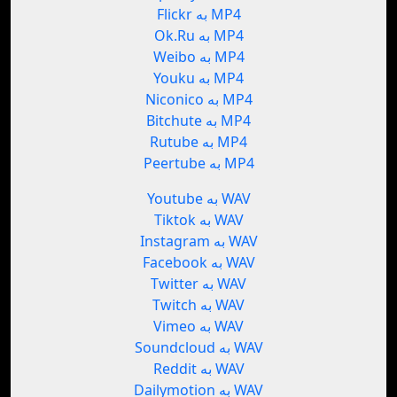
Flickr به MP4
Ok.Ru به MP4
Weibo به MP4
Youku به MP4
Niconico به MP4
Bitchute به MP4
Rutube به MP4
Peertube به MP4
Youtube به WAV
Tiktok به WAV
Instagram به WAV
Facebook به WAV
Twitter به WAV
Twitch به WAV
Vimeo به WAV
Soundcloud به WAV
Reddit به WAV
Dailymotion به WAV