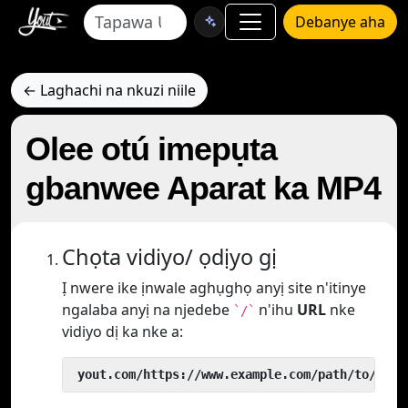
Debanye aha
← Laghachi na nkuzi niile
Olee otú imepụta
gbanwee Aparat ka MP4
Chọta vidiyo/ ọdịyo gị
Ị nwere ike ịnwale aghụghọ anyị site n'itinye
ngalaba anyị na njedebe
n'ihu
URL
nke
`/`
vidiyo dị ka nke a:
 yout.com/https://www.example.com/path/to/vide