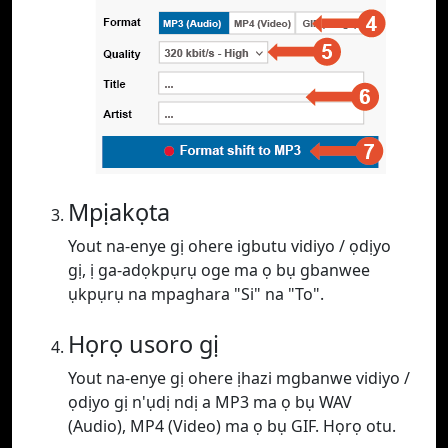
Mpịakọta
Yout na-enye gị ohere igbutu vidiyo / ọdịyo
gị, ị ga-adọkpụrụ oge ma ọ bụ gbanwee
ụkpụrụ na mpaghara "Si" na "To".
Họrọ usoro gị
Yout na-enye gị ohere ịhazi mgbanwe vidiyo /
ọdịyo gị n'ụdị ndị a MP3 ma ọ bụ WAV
(Audio), MP4 (Video) ma ọ bụ GIF. Họrọ otu.