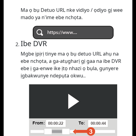
Ma ọ bụ Detuo URL nke vidiyo / ọdịyo gị wee
mado ya n'ime ebe nchọta.
Ibe DVR
Mgbe ịpịrị tinye ma ọ bụ detuo URL ahụ na
ebe nchọta, a ga-atụgharị gị gaa na ibe DVR
ebe ị ga-enwe ike ịtọ nhazi ọ bụla, gụnyere
ịgbakwunye ndepụta okwu..