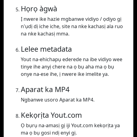
Họrọ àgwà
Ị nwere ike hazie mgbanwe vidiyo / ọdịyo gị
n'ụdị dị iche iche, site na nke kachasị ala ruo
na nke kachasị mma.
Lelee metadata
Yout na-ehichapụ ederede na ibe vidiyo wee
tinye ihe anyị chere na ọ bụ aha ma ọ bụ
onye na-ese ihe, ị nwere ike imelite ya.
Aparat ka MP4
Ngbanwe usoro Aparat ka MP4.
Kekọrịta Yout.com
Ọ bụrụ na-amasị gị iji Yout.com kekọrịta ya
ma ọ bụ gosi ndị enyi gị.